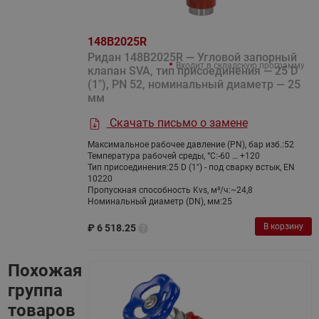
148B2025R
Ридан 148B2025R — Угловой запорный
Входит в складскую программу
клапан SVA, тип присоединения — 25 D
(1"), PN 52, номинальный диаметр — 25
мм
Скачать письмо о замене
Максимальное рабочее давление (PN), бар изб.:
52
Температура рабочей среды, °С:
-60 … +120
Тип присоединения:
25 D (1") - под сварку встык, EN
10220
Пропускная способность Kvs, м³/ч:
~24,8
Номинальный диаметр (DN), мм:
25
В корзину
₽
6 518.25
Похожая
группа
товаров