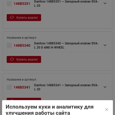
Danfoss 148B5351 — Запорный клапан SVA-
148B5351
L 20
Купить аналог
Danfoss 148B5340 — Запорный клапан SVA-
148B5340
L 20 D ANG H-WHEEL
Купить аналог
Danfoss 148B5341 — Запорный клапан SVA-
148B5341
L 20
Купить аналог
Используем куки и аналитику для
улучшения работы сайта