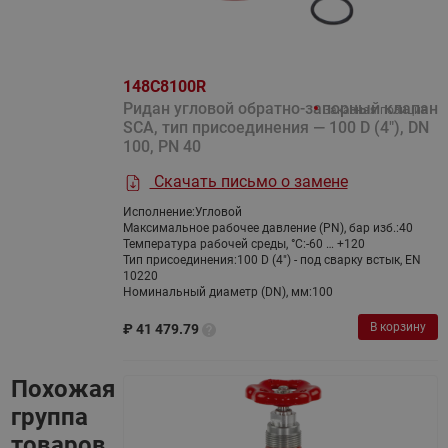
148C8100R
Ридан угловой обратно-запорный клапан
Заказная позиция
SCA, тип присоединения — 100 D (4"), DN
100, PN 40
Скачать письмо о замене
Исполнение:
Угловой
Максимальное рабочее давление (PN), бар изб.:
40
Температура рабочей среды, °С:
-60 … +120
Тип присоединения:
100 D (4") - под сварку встык, EN
10220
Номинальный диаметр (DN), мм:
100
В корзину
₽
41 479.79
Похожая
группа
товаров