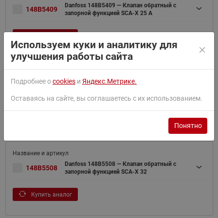
Danfoss 148B5409 — Клапан обратный с
148B5409
запорной функцией SCA-X 25 A
Купить аналог
Используем куки и аналитику для
улучшения работы сайта
Подробнее о
cookies
и
Яндекс.Метрике.
Danfoss 147X5255 — Клапан обратный с
147X5255
запорной функцией SCA-X 25 G ANG
Оставаясь на сайте, вы соглашаетесь с их использованием.
Купить аналог
Понятно
Danfoss 148B5508 — Клапан обратный с
148B5508
запорной функцией SCA-X 32
Купить аналог