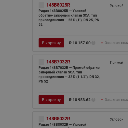
148B8025R
Угловой
Ридан 148B8025R — Угловой
обратно-запорный клапан SCA, тип
присоединения — 25 D (1"), DN 25, PN
52
В корзину
₽
10 157.00
Заказная поз
148B7032R
Прямой
Ридан 148B7032R — Прямой обратно-
запорный клапан SCA, тип
присоединения — 32 D (1 1/4"), DN 32,
PN 52
В корзину
₽
10 953.62
Заказная поз
148B8032R
Угловой
Ридан 148B8032R — Угловой