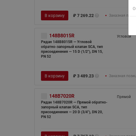
О
В корзину
₽
7 269.22
Заказная пози
148B8015R
Угловой
Ридан 148B8015R — Угловой
обратно-запорный клапан SCA, тип
присоединения — 15 D (1/2"), DN 15,
PN 52
В корзину
₽
3 489.23
Заказная пози
148B7020R
Прямой
Ридан 148B7020R — Прямой обратно-
запорный клапан SCA, тип
присоединения — 20 D (3/4"), DN 20,
PN 52