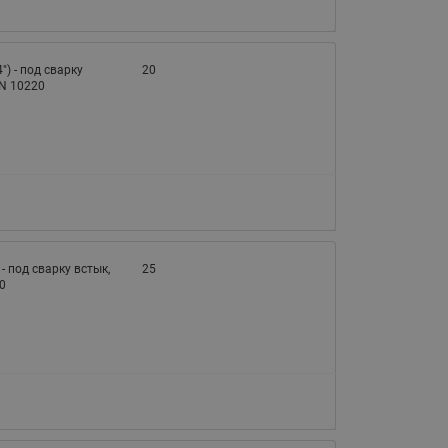
065B82xxR)
Латунные фильтры сетчатые
Ридан (код 065B82xxR)
4") - под сварку
20
EN 10220
Воздухоотводчики Airvent-R
Ридан (код 06582xxR)
) - под сварку встык,
25
0