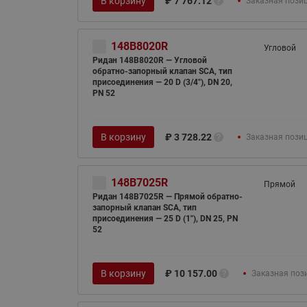
В корзину
₽
7 767.12
Заказная пози
148B8020R
Угловой
Ридан 148B8020R — Угловой
обратно-запорный клапан SCA, тип
присоединения — 20 D (3/4"), DN 20,
PN 52
В корзину
₽
3 728.22
Заказная пози
148B7025R
Прямой
Ридан 148B7025R — Прямой обратно-
запорный клапан SCA, тип
присоединения — 25 D (1"), DN 25, PN
52
В корзину
₽
10 157.00
Заказная поз