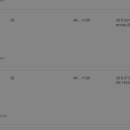
ция
52
-60 … +120
20 D (3/
встык, 
ция
52
-60 … +120
25 D (1"
EN 1022
иция