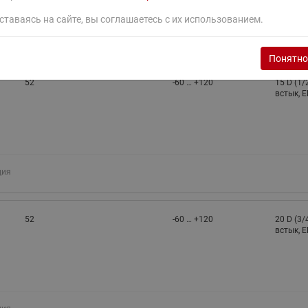
ставаясь на сайте, вы соглашаетесь с их использованием.
ция
Понятно
52
-60 … +120
15 D (1/
встык, 
ция
52
-60 … +120
20 D (3/
встык, 