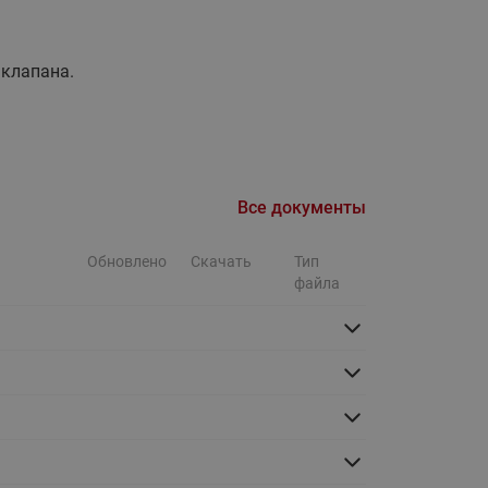
Ридан
ления
ь клапана.
С
ые
Трубопроводная арматура
Стальные краны запорно-
регулирующие Ридан
нкты
Все документы
ра
Стальные краны шаровые
запорные Ридан
Обновлено
Скачать
Тип
Привод электрический АМВ
файла
для шаровых кранов RJIP
Premium (Премиум)
Показать все
Краны шаровые чугунные
Ридан
тоты
Латунные краны шаровые
ы
запорные Ридан (код
065B83xxR)