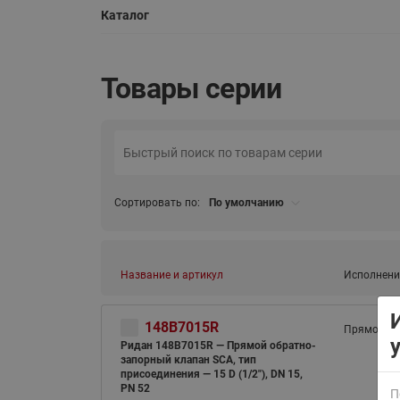
Каталог
Товары серии
ВСЯ ПРОДУКЦИЯ
Сортировать по:
По умолчанию
Название и артикул
Исполнени
148B7015R
Прямой
Ридан 148B7015R — Прямой обратно-
запорный клапан SCA, тип
присоединения — 15 D (1/2"), DN 15,
PN 52
П