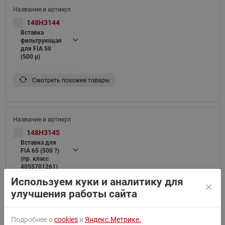
148H3144
Вставка
фильтрующая
для FIA 50
(500 μ)
Смотреть похожие товары
148H3145
Вставка для
FIA 65 (500 ?)
(пр. класс
4055701261)
Используем куки и аналитику для
Смотреть похожие товары
улучшения работы сайта
Подробнее о
cookies
и
Яндекс.Метрике.