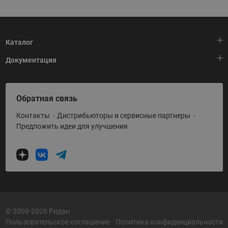
Каталог
Документация
Тепловая автоматика
Холодильная техника
HeatPlatform (Тепловая платформа)
Обратная связь
Приводная техника
Полезные программы и инструменты
Контакты
Дистрибьюторы и сервисные партнеры
Промышленная автоматика
Условия поставки
Предложить идеи для улучшения
Теплый пол и снеготаяние
Политика по использованию ТЗ Ридан
Теплообменное оборудование
Насосное оборудование
Коттеджная автоматика
Системы водоснабжения
© 2009-2026 Ридан
Пользовательское соглашение
Политика конфиденциальности