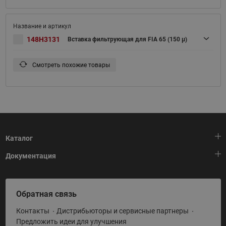
148H3131
Вставка фильтрующая для FIA 65 (150 μ)
Смотреть похожие товары
Каталог
Документация
Тепловая автоматика
Холодильная техника
HeatPlatform (Тепловая платформа)
Обратная связь
Приводная техника
Полезные программы и инструменты
Контакты
Дистрибьюторы и сервисные партнеры
Промышленная автоматика
Условия поставки
Предложить идеи для улучшения