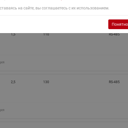
ставаясь на сайте, вы соглашаетесь с их использованием.
ция
Понятно
1,5
110
RS-485
ция
2,5
130
RS-485
ция