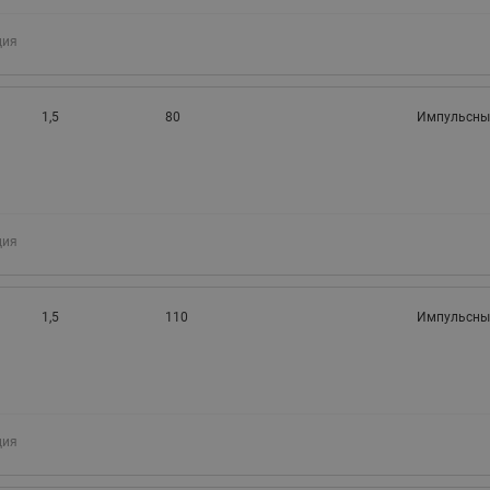
ция
1,5
80
Импульсны
ция
1,5
110
Импульсны
ция