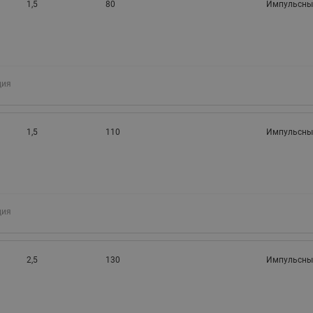
1,5
80
Импульсны
ция
1,5
110
Импульсны
ция
2,5
130
Импульсны