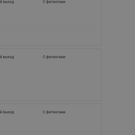
065B82xxR)
й выход
С фитингами
Латунные фильтры сетчатые
Ридан (код 065B82xxR)
Воздухоотводчики Airvent-R
Ридан (код 06582xxR)
й выход
С фитингами
й выход
С фитингами