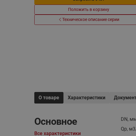
Электрообогрев
Системы водоснабжения
Положить в корзину
Техническое описание серии
О товаре
Характеристики
Докумен
Основное
DN, м
Qp, м3
Все характеристики