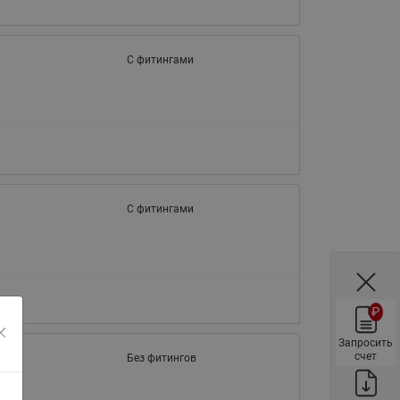
ы
Нержавеющие краны шаровые
запорные Ридан
С фитингами
Затворы дисковые Ридан
Латунные обратные клапаны
Ридан
Чугунные обратные клапаны/
затворы Ридан
Нержавеющие обратные
С фитингами
клапаны Ридан
Фильтры сетчатые Ридан ФСФ
Балансировочные клапаны для
наружных систем
₽
Сильфонные компенсаторы
для наружных систем
Запросить
счет
Без фитингов
Фильтры сетчатые Ридан ФСФ
для наружных систем