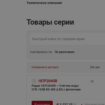
Техническое описание
Товары серии
Сортировать по:
По умолчанию
Название и артикул
DN, мм
187F2045R
15
Ридан 187F2045R — Счётчик воды
СГВ-15ЭВ RS-485 (L80) с фитингами
В корзину
₽
3 237.25
Заказная пози