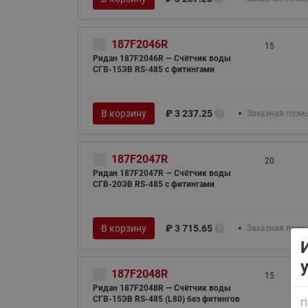
187F2046R
15
Ридан 187F2046R — Счётчик воды
СГВ-15ЭВ RS-485 с фитингами
В корзину
₽
3 237.25
Заказная пози
ВСЯ ПРОДУКЦИЯ
187F2047R
20
Ридан 187F2047R — Счётчик воды
СГВ-20ЭВ RS-485 с фитингами
В корзину
₽
3 715.65
Заказная пози
187F2048R
15
Ридан 187F2048R — Счётчик воды
СГВ-15ЭВ RS-485 (L80) без фитингов
П