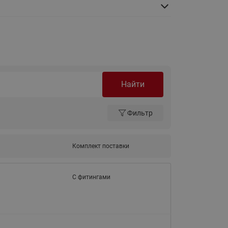
Ридан
ления
С
ые
Трубопроводная арматура
Стальные краны запорно-
Найти
регулирующие Ридан
нкты
ра
Стальные краны шаровые
Фильтр
запорные Ридан
Привод электрический АМВ
для шаровых кранов RJIP
Комплект поставки
Premium (Премиум)
Показать все
Краны шаровые чугунные
С фитингами
Ридан
тоты
Латунные краны шаровые
ы
запорные Ридан (код
065B83xxR)