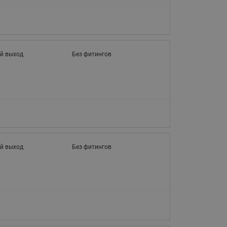
й выход
Без фитингов
й выход
Без фитингов