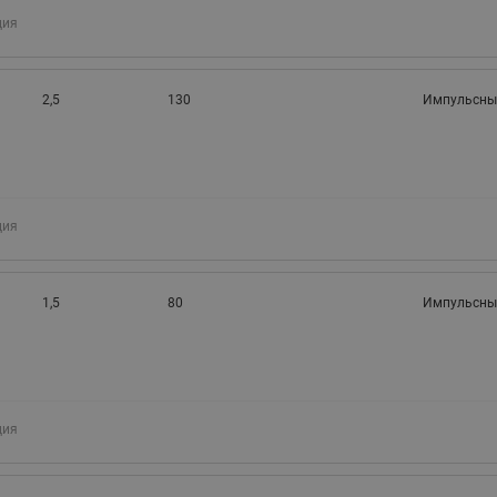
ция
2,5
130
Импульсны
ция
1,5
80
Импульсны
ция