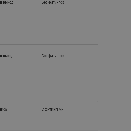
й выход
Без фитингов
й выход
Без фитингов
ейса
С фитингами