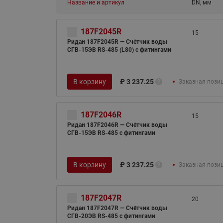
Название и артикул
DN, мм
187F2045R
15
Ридан 187F2045R — Счётчик воды
СГВ-15ЭВ RS-485 (L80) с фитингами
В корзину
₽
3 237.25
Заказная пози
187F2046R
15
Ридан 187F2046R — Счётчик воды
СГВ-15ЭВ RS-485 с фитингами
В корзину
₽
3 237.25
Заказная пози
187F2047R
20
Ридан 187F2047R — Счётчик воды
СГВ-20ЭВ RS-485 с фитингами