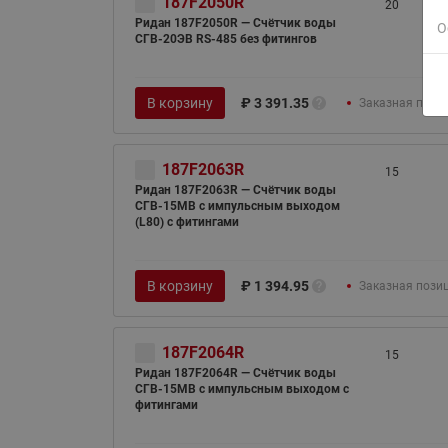
187F2050R
20
Ридан 187F2050R — Счётчик воды
О
СГВ-20ЭВ RS-485 без фитингов
В корзину
₽
3 391.35
Заказная пози
187F2063R
15
Ридан 187F2063R — Счётчик воды
СГВ-15МВ c импульсным выходом
(L80) с фитингами
В корзину
₽
1 394.95
Заказная пози
187F2064R
15
Ридан 187F2064R — Счётчик воды
СГВ-15МВ c импульсным выходом с
фитингами