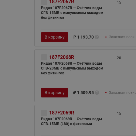
187F2067R
15
Ридан 187F2067R — Счётчик воды
СГВ-15МВ c импульсным выходом
без фитингов
В корзину
₽
1 193.70
Заказная пози
187F2068R
20
Ридан 187F2068R — Счётчик воды
СГВ-20МВ c импульсным выходом
без фитингов
В корзину
₽
1 509.95
Заказная пози
187F2069R
15
Ридан 187F2069R — Счётчик воды
СГВ-15МВ (L80) с фитингами