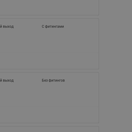
065B82xxR)
Латунные фильтры сетчатые
Ридан (код 065B82xxR)
Воздухоотводчики Airvent-R
й выход
С фитингами
Ридан (код 06582xxR)
й выход
Без фитингов