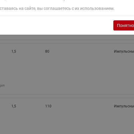
2,5
130
RS-485
ставаясь на сайте, вы соглашаетесь с их использованием.
Понятно
ция
1,5
80
Импульсны
ция
1,5
110
Импульсны