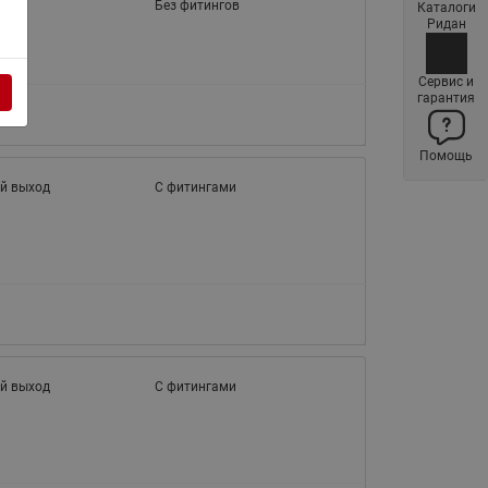
Без фитингов
Каталоги
Латунные фильтры сетчатые
Ридан
Ридан (код 065B83xxR)
Нержавеющие фильтры
Сервис и
гарантия
сетчатые Ридан
Воздухоотводчики Airvent-R
Помощь
(Вентиляция) Ридан (код
06583xxR)
й выход
С фитингами
Компенсаторы осевые
сильфонные Ридан
Регуляторы давления Ридан
Клапаны редукционные Ридан
Гибкие вставки
Предохранительные клапаны
й выход
С фитингами
RSV
Латунные краны шаровые
запорные Ридан (код