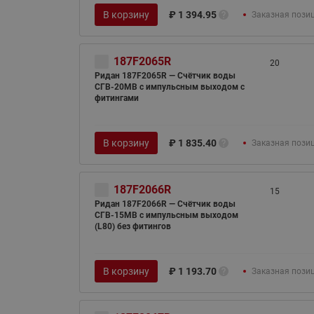
В корзину
₽
1 394.95
Заказная пози
187F2065R
20
Ридан 187F2065R — Счётчик воды
СГВ-20МВ c импульсным выходом с
фитингами
В корзину
₽
1 835.40
Заказная пози
187F2066R
15
Ридан 187F2066R — Счётчик воды
СГВ-15МВ c импульсным выходом
(L80) без фитингов
В корзину
₽
1 193.70
Заказная пози