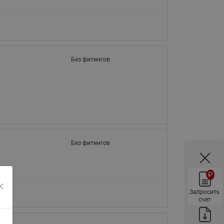
ы
Нержавеющие краны шаровые
запорные Ридан
Затворы дисковые Ридан
Латунные обратные клапаны
Без фитингов
Ридан
Чугунные обратные клапаны/
затворы Ридан
Нержавеющие обратные
клапаны Ридан
Фильтры сетчатые Ридан ФСФ
Без фитингов
Балансировочные клапаны для
наружных систем
₽
Сильфонные компенсаторы
для наружных систем
Запросить
счет
Фильтры сетчатые Ридан ФСФ
для наружных систем