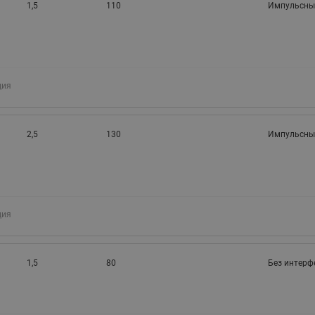
1,5
110
Импульсны
ция
2,5
130
Импульсны
ция
1,5
80
Без интерф