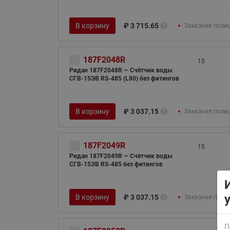
В корзину
₽
3 715.65
Заказная пози
187F2048R
15
Ридан 187F2048R — Счётчик воды
СГВ-15ЭВ RS-485 (L80) без фитингов
ВСЯ ПРОДУКЦИЯ
В корзину
₽
3 037.15
Заказная пози
187F2049R
15
Ридан 187F2049R — Счётчик воды
СГВ-15ЭВ RS-485 без фитингов
В корзину
₽
3 037.15
Заказная пози
П