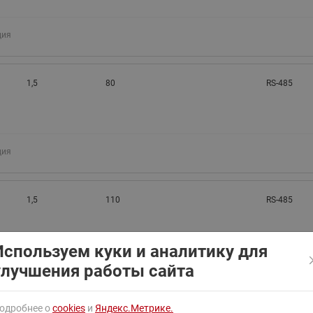
ходовыми клапанами
Преобразователь частот
Ридан RF-101
Узлы холодоснабжения с 3-
ция
ходовыми клапанами
Узлы теплоснабжения с
комбинированным клапаном
1,5
80
RS-485
AQT(F)-R
ция
1,5
110
RS-485
Используем куки и аналитику для
улучшения работы сайта
ция
одробнее о
cookies
и
Яндекс.Метрике.