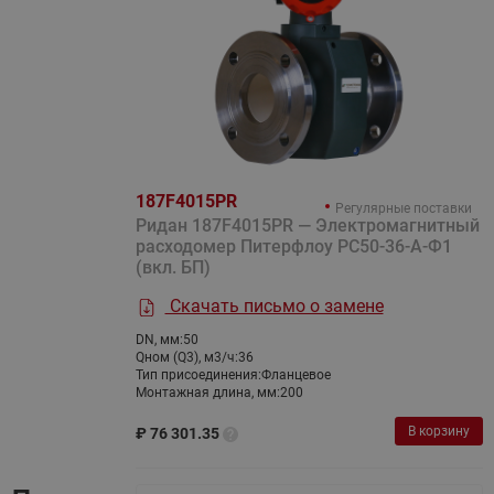
187F4015PR
Регулярные поставки
Ридан 187F4015PR — Электромагнитный
расходомер Питерфлоу РС50-36-А-Ф1
(вкл. БП)
Скачать письмо о замене
DN, мм:
50
Qном (Q3), м3/ч:
36
Тип присоединения:
Фланцевое
Монтажная длина, мм:
200
В корзину
₽
76 301.35