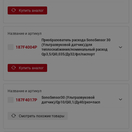
Купить аналог
Преобразователь расхода SonoSensor 30
(Ультразвуковой датчик)/для
187F4004P
теплоснабжения/номинальный расход
Qp3,5/Qi0,035/Ду32/фл/паспорт
Купить аналог
SonoSensor30 (Ультразвуковой
187F4017P
датчик)/Qp10/Qi0,1/Ду40/рез+пасп
Смотреть похожие товары