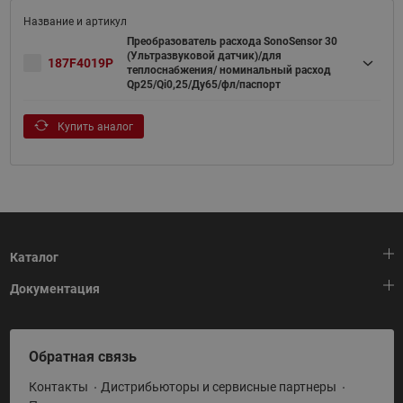
Преобразователь расхода SonoSensor 30
(Ультразвуковой датчик)/для
187F4019P
теплоснабжения/ номинальный расход
Qp25/Qi0,25/Ду65/фл/паспорт
Купить аналог
Каталог
Документация
Тепловая автоматика
Холодильная техника
HeatPlatform (Тепловая платформа)
Обратная связь
Приводная техника
Полезные программы и инструменты
Контакты
Дистрибьюторы и сервисные партнеры
Промышленная автоматика
Условия поставки