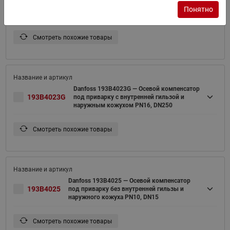
193B4022G
под приварку с внутренней гильзой и
Понятно
наружным кожухом PN16, DN200
Смотреть похожие товары
Danfoss 193B4023G — Осевой компенсатор
193B4023G
под приварку с внутренней гильзой и
наружным кожухом PN16, DN250
Смотреть похожие товары
Danfoss 193B4025 — Осевой компенсатор
193B4025
под приварку без внутренней гильзы и
наружного кожуха PN10, DN15
Смотреть похожие товары