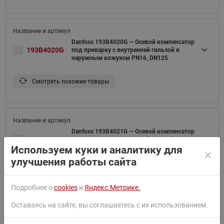
Danfoss 193B4020G — Осевой компенсатор
193B4020G
под приварку с внутренней гильзой и
наружным кожухом PN16, DN125
Смотреть похожие товары
Danfoss 193B4021G — Осевой компенсатор
193B4021G
под приварку с внутренней гильзой и
Используем куки и аналитику для
наружным кожухом PN16, DN150
улучшения работы сайта
Смотреть похожие товары
Подробнее о
cookies
и
Яндекс.Метрике.
Оставаясь на сайте, вы соглашаетесь с их использованием.
Danfoss 193B4022G — Осевой компенсатор