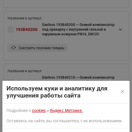
Danfoss 193B4020G — Осевой компенсатор
193B4020G
под приварку с внутренней гильзой и
наружным кожухом PN16, DN125
Смотреть похожие товары
Danfoss 193B4021G — Осевой компенсатор
193B4021G
под приварку с внутренней гильзой и
Используем куки и аналитику для
наружным кожухом PN16, DN150
улучшения работы сайта
Смотреть похожие товары
Подробнее о
cookies
и
Яндекс.Метрике.
Оставаясь на сайте, вы соглашаетесь с их использованием.
Danfoss 193B4022G — Осевой компенсатор