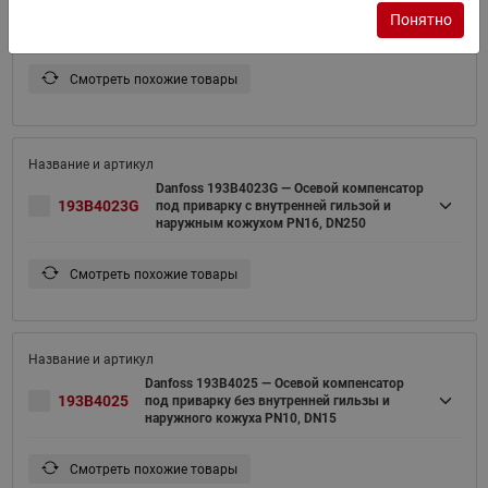
193B4022G
под приварку с внутренней гильзой и
Понятно
наружным кожухом PN16, DN200
Смотреть похожие товары
Danfoss 193B4023G — Осевой компенсатор
193B4023G
под приварку с внутренней гильзой и
наружным кожухом PN16, DN250
Смотреть похожие товары
Danfoss 193B4025 — Осевой компенсатор
193B4025
под приварку без внутренней гильзы и
наружного кожуха PN10, DN15
Смотреть похожие товары