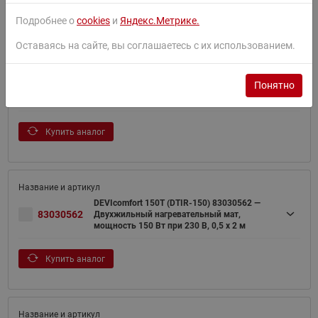
Подробнее о
cookies
и
Яндекс.Метрике.
Фильтр
Оставаясь на сайте, вы соглашаетесь с их использованием.
DEVIcomfort 150T (DTIR-150) 83030560 —
Понятно
83030560
Двухжильный нагревательный мат,
мощность 75 Вт при 230 В, 0,5 х 1 м
Купить аналог
DEVIcomfort 150T (DTIR-150) 83030562 —
83030562
Двухжильный нагревательный мат,
мощность 150 Вт при 230 В, 0,5 х 2 м
Купить аналог