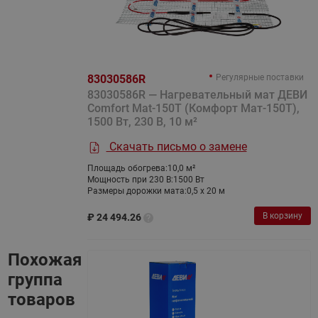
83030586R
Регулярные поставки
83030586R — Нагревательный мат ДЕВИ
Comfort Mat-150T (Комфорт Мат-150Т),
1500 Вт, 230 В, 10 м²
Скачать письмо о замене
Площадь обогрева:
10,0 м²
Мощность при 230 В:
1500 Вт
Размеры дорожки мата:
0,5 х 20 м
В корзину
₽
24 494.26
Похожая
группа
товаров