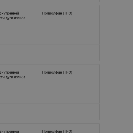
065B82xxR)
Латунные фильтры сетчатые
внутренней
Полиолфин (TPО)
Ридан (код 065B82xxR)
ти дуги изгиба
Воздухоотводчики Airvent-R
Ридан (код 06582xxR)
внутренней
Полиолфин (TPО)
ти дуги изгиба
внутренней
Полиолфин (TPО)