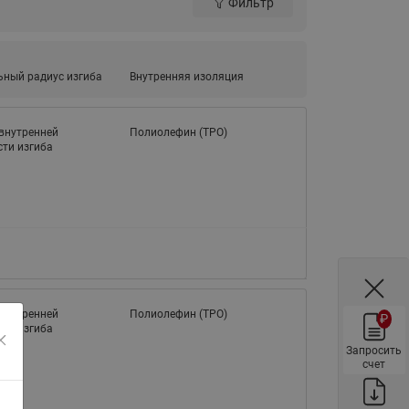
Фильтр
ы
Нержавеющие краны шаровые
запорные Ридан
Затворы дисковые Ридан
ный радиус изгиба
Внутренняя изоляция
Латунные обратные клапаны
Ридан
внутренней
Полиолефин (TPО)
ти изгиба
Чугунные обратные клапаны/
затворы Ридан
Нержавеющие обратные
клапаны Ридан
Фильтры сетчатые Ридан ФСФ
Балансировочные клапаны для
наружных систем
внутренней
Полиолефин (TPО)
₽
Сильфонные компенсаторы
ти изгиба
для наружных систем
Запросить
счет
Фильтры сетчатые Ридан ФСФ
для наружных систем