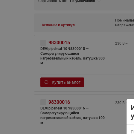
Сортировать по:
По умолчанию
Номиналь
Название и артикул
напряжени
98300015
230 В ~
DEVIpipeheat 10 98300015 —
Саморегулирующийся
ВСЯ ПРОДУКЦИЯ
нагревательный кабель, катушка 300
м
Купить аналог
98300016
230 В ~
DEVIpipeheat 10 98300016 —
Саморегулирующийся
нагревательный кабель, катушка 100
м
П