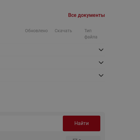
Ридан
ления
Все документы
С
Обновлено
Скачать
Тип
ые
Трубопроводная арматура
файла
Стальные краны запорно-
регулирующие Ридан
нкты
ра
Стальные краны шаровые
запорные Ридан
Привод электрический АМВ
для шаровых кранов RJIP
Premium (Премиум)
Показать все
Краны шаровые чугунные
Ридан
тоты
Найти
Латунные краны шаровые
ы
запорные Ридан (код
065B83xxR)