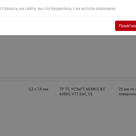
ставаясь на сайте, вы соглашаетесь с их использованием.
Понятно
7,8 х 5,3 мм
—
25 мм по 
поверхнос
5,3 х 7,8 мм
TP TC, УСЭиГТ, NEMKO, IEC
25 мм по 
60800, VTT, EAC, CE
поверхнос