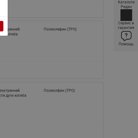
Каталоги
Латунные фильтры сетчатые
Ридан
Ридан (код 065B83xxR)
Нержавеющие фильтры
Сервис и
гарантия
сетчатые Ридан
внутренней
Полиолефин (TPО)
ти изгиба
Воздухоотводчики Airvent-R
Помощь
(Вентиляция) Ридан (код
06583xxR)
Компенсаторы осевые
сильфонные Ридан
Регуляторы давления Ридан
Клапаны редукционные Ридан
внутренней
Полиолфин (TPО)
ти дуги изгиба
Гибкие вставки
Предохранительные клапаны
RSV
Латунные краны шаровые
запорные Ридан (код