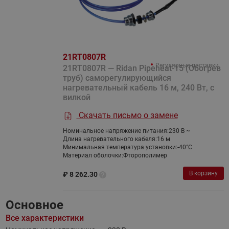
21RT0807R
Регулярные поставки
21RT0807R — Ridan Pipeheat-15 (Обогрев
труб) саморегулирующийся
нагревательный кабель 16 м, 240 Вт, с
вилкой
Скачать письмо о замене
Номинальное напряжение питания:
230 В ~
Длина нагревательного кабеля:
16 м
Минимальная температура установки:
-40°С
Материал оболочки:
Фторополимер
В корзину
₽
8 262.30
Основное
Все характеристики