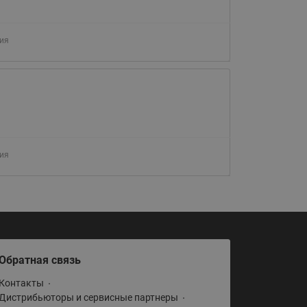
065B82xxR)
Латунные фильтры сетчатые
Ридан (код 065B82xxR)
ия
Воздухоотводчики Airvent-R
Ридан (код 06582xxR)
ия
Обратная связь
Контакты
Дистрибьюторы и сервисные партнеры