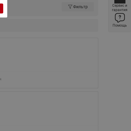
ы
Сервис и
Нержавеющие краны шаровые
Фильтр
гарантия
запорные Ридан
Затворы дисковые Ридан
Помощь
Латунные обратные клапаны
Ридан
Чугунные обратные клапаны/
затворы Ридан
Нержавеющие обратные
клапаны Ридан
Фильтры сетчатые Ридан ФСФ
я
Балансировочные клапаны для
наружных систем
Сильфонные компенсаторы
для наружных систем
Фильтры сетчатые Ридан ФСФ
для наружных систем