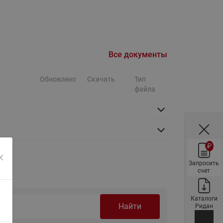
Ридан
ления
С
Все документы
ые
Трубопроводная арматура
Стальные краны запорно-
Обновлено
Скачать
Тип
регулирующие Ридан
файла
нкты
ра
Стальные краны шаровые
запорные Ридан
Привод электрический АМВ
для шаровых кранов RJIP
₽
Premium (Премиум)
Запросить
Показать все
Краны шаровые чугунные
счет
Ридан
тоты
Латунные краны шаровые
Каталоги
ы
Найти
запорные Ридан (код
Ридан
065B83xxR)