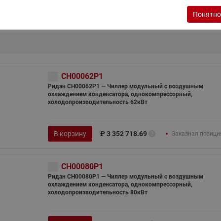
ходовыми клапанами
Преобразователь частот
Понятно
Ридан RF-101
Узлы холодоснабжения с 3-
ходовыми клапанами
Узлы теплоснабжения с
комбинированным клапаном
AQT(F)-R
CH00062P1
Ридан CH00062P1 — Чиллер модульный с воздушным
охлаждением конденсатора, однокомпрессорный,
холодопроизводительность 62кВт
В корзину
₽
3 352 718.69
Заказная позици
CH00080P1
Ридан CH00080P1 — Чиллер модульный с воздушным
охлаждением конденсатора, однокомпрессорный,
холодопроизводительность 80кВт