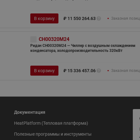
В корзину
₽
11 550 264.63
Заказная позиц
CH00320M24
Ридан CH00320M24 — Чиллер с воздушным охлаждением
конденсатора, холодопроизводительность 320кВт
В корзину
₽
15 336 457.06
Заказная позиц
Документация
HeatPlatform (Тепловая платформа)
Полезные программы и инструменты