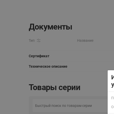
Документы
Тип
Название
Сертификат
Техническое описание
Товары серии
П
О