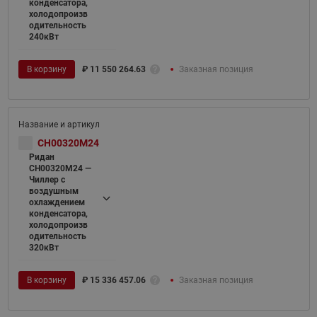
конденсатора,
холодопроизв
одительность
240кВт
В корзину
₽
11 550 264.63
Заказная позиция
CH00320M24
Ридан
CH00320M24 —
Чиллер с
воздушным
охлаждением
конденсатора,
холодопроизв
одительность
320кВт
В корзину
₽
15 336 457.06
Заказная позиция