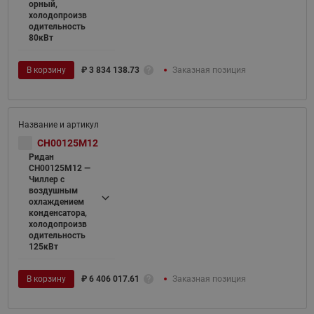
орный,
холодопроизв
одительность
80кВт
В корзину
₽
3 834 138.73
Заказная позиция
CH00125M12
Ридан
CH00125M12 —
Чиллер с
воздушным
охлаждением
конденсатора,
холодопроизв
одительность
125кВт
В корзину
₽
6 406 017.61
Заказная позиция