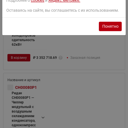
Подробнее о
cookies
и
Яндекс.Метрике.
Чиллер
модульный с
Оставаясь на сайте, вы соглашаетесь с их использованием.
воздушным
охлаждением
конденсатора,
Понятно
однокомпресс
орный,
холодопроизв
одительность
62кВт
В корзину
₽
3 352 718.69
Заказная позиция
CH00080P1
Ридан
CH00080P1 —
Чиллер
модульный с
воздушным
охлаждением
конденсатора,
однокомпресс