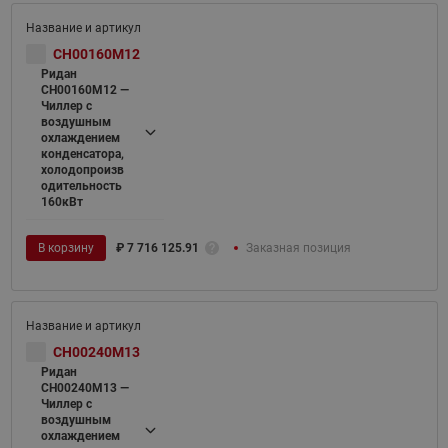
CH00160M12
Ридан
CH00160M12 —
Чиллер с
воздушным
охлаждением
конденсатора,
холодопроизв
одительность
160кВт
В корзину
₽
7 716 125.91
Заказная позиция
CH00240M13
Ридан
CH00240M13 —
Чиллер с
воздушным
охлаждением