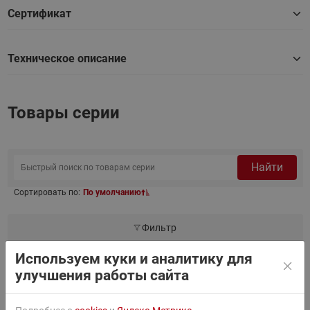
Сертификат
Техническое описание
Товары серии
Найти
Сортировать по:
По умолчанию
Фильтр
Используем куки и аналитику для
улучшения работы сайта
CH00062P1
Ридан
CH00062P1 —