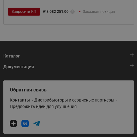
Запросить КП
₽
8 082 251.00
Заказная позиция
Каталог
Документация
Тепловая автоматика
Холодильная техника
HeatPlatform (Тепловая платформа)
Обратная связь
Приводная техника
Полезные программы и инструменты
Контакты
Дистрибьюторы и сервисные партнеры
Промышленная автоматика
Условия поставки
Предложить идеи для улучшения
Теплый пол и снеготаяние
Политика по использованию ТЗ Ридан
Теплообменное оборудование
Насосное оборудование