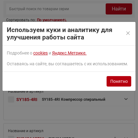
Найти
Сортировать по:
По умолчанию
Используем куки и аналитику для
Фильтр
улучшения работы сайта
Подробнее о
cookies
и
Яндекс.Метрике.
SY185-4CAI
SY185-4CAI Компрессор спиральный
Оставаясь на сайте, вы соглашаетесь с их использованием.
Понятно
SY185-4RI
SY185-4RI Компрессор спиральный