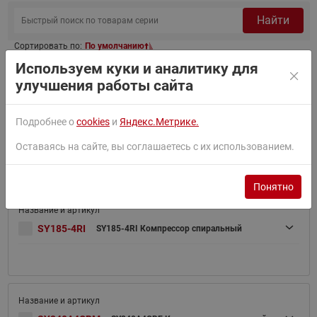
Найти
Сортировать по:
По умолчанию
Используем куки и аналитику для
Фильтр
улучшения работы сайта
Подробнее о
cookies
и
Яндекс.Метрике.
SY185-4CAI
SY185-4CAI Компрессор спиральный
Оставаясь на сайте, вы соглашаетесь с их использованием.
Понятно
SY185-4RI
SY185-4RI Компрессор спиральный