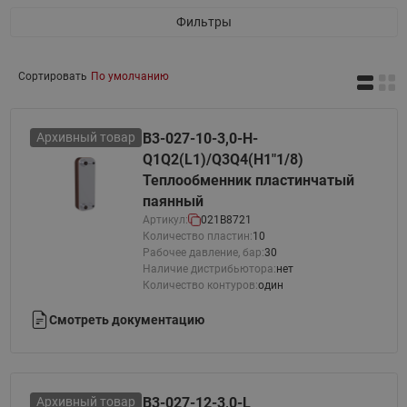
Рабочие среды: негорючие хладагенты (HFC, HCFC),
Фильтры
технические и холодильные масла, вода для
технических нужд и систем ГВС, спиртосодержащие
растворы
Сортировать
По умолчанию
Архивный товар
B3-027-10-3,0-H-
Q1Q2(L1)/Q3Q4(H1"1/8)
Теплообменник пластинчатый
паянный
Артикул:
021B8721
Количество пластин:
10
Рабочее давление, бар:
30
Наличие дистрибьютора:
нет
Количество контуров:
один
Смотреть документацию
Архивный товар
B3-027-12-3,0-L