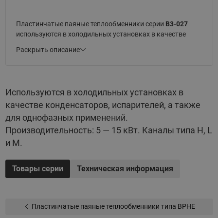
Пластинчатые паяные теплообменники серии
B3-027
используются в холодильных установках в качестве
конденсаторов, испарителей, а также для однофазных
Раскрыть описание
применений. Производительность: 5 — 15 кВт. Каналы
типа H, L и M. Модель без дистрибьютора жидкости.
Рабочее давление 30 или 45 бар.
Используются в холодильных установках в
Основные параметры:
качестве конденсаторов, испарителей, а также
для однофазных применений.
Материал пластин — нержавеющая сталь AISI 316L
Производительность: 5 — 15 кВт. Каналы типа H, L
Медный припой
и M.
Компактный размер
Высокая эффективность
Товары серии
Техническая информация
Широкий ряд присоединительных размеров
Высокотехнологичное производство
Пластинчатые паяные теплообменники типа BPHE
Высококвалифицированная техподдержка