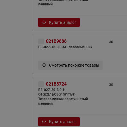
паянный
Купить аналог
021B9888
30
B3-027-18-3,0-M Теплообменник
Смотреть похожие товары
021B8724
30
B3-027-20-3,0-H-
Q1Q2(L1)/Q3Q4(H1"1/8)
Теплообменник пластинчатый
паянный
Купить аналог