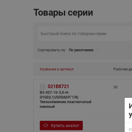
Товары серии
Сортировать по:
По умолчанию
ВСЯ ПРОДУКЦИЯ
Название и артикул
Рабочее да
021B8721
30
B3-027-10-3,0-H-
Q1Q2(L1)/Q3Q4(H1"1/8)
Теплообменник пластинчатый
паянный
Купить аналог
П