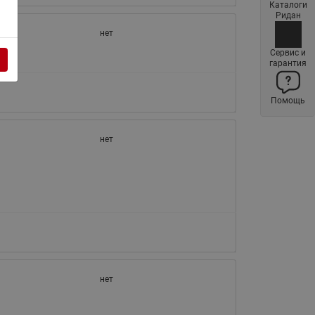
Каталоги
Латунные фильтры сетчатые
Ридан
Ридан (код 065B83xxR)
нет
Нержавеющие фильтры
Сервис и
гарантия
сетчатые Ридан
Воздухоотводчики Airvent-R
Помощь
(Вентиляция) Ридан (код
06583xxR)
нет
Компенсаторы осевые
сильфонные Ридан
Регуляторы давления Ридан
Клапаны редукционные Ридан
Гибкие вставки
Предохранительные клапаны
RSV
нет
Латунные краны шаровые
запорные Ридан (код