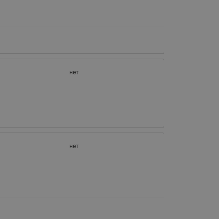
065B82xxR)
Латунные фильтры сетчатые
Ридан (код 065B82xxR)
Воздухоотводчики Airvent-R
Ридан (код 06582xxR)
нет
нет