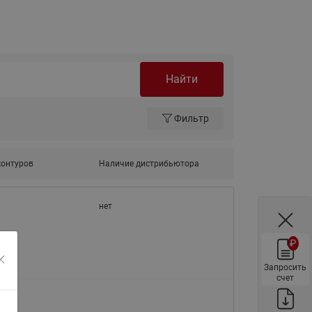
ы
Нержавеющие краны шаровые
запорные Ридан
Затворы дисковые Ридан
Латунные обратные клапаны
Найти
Ридан
Чугунные обратные клапаны/
Фильтр
затворы Ридан
Нержавеющие обратные
контуров
Наличие дистрибьютора
клапаны Ридан
Фильтры сетчатые Ридан ФСФ
нет
Балансировочные клапаны для
наружных систем
₽
Сильфонные компенсаторы
для наружных систем
Запросить
счет
Фильтры сетчатые Ридан ФСФ
для наружных систем