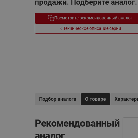
продажи. Подберите аналог.
Электрообогрев
Системы водоснабжения
Посмотрите рекомендованный аналог
Техническое описание серии
Подбор аналога
О товаре
Характер
Рекомендованный
аналог