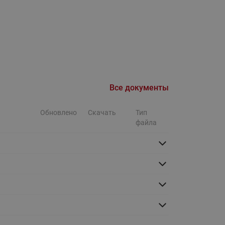
Ридан
ления
С
ые
Трубопроводная арматура
Стальные краны запорно-
регулирующие Ридан
Все документы
нкты
ра
Стальные краны шаровые
запорные Ридан
Обновлено
Скачать
Тип
файла
Привод электрический АМВ
для шаровых кранов RJIP
Premium (Премиум)
Показать все
Краны шаровые чугунные
Ридан
тоты
Латунные краны шаровые
ы
запорные Ридан (код
065B83xxR)