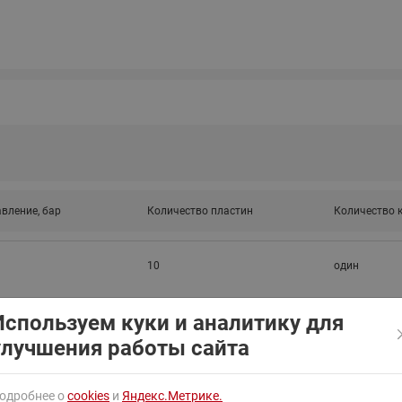
ходовыми клапанами
Преобразователь частот
Ридан RF-101
Узлы холодоснабжения с 3-
ходовыми клапанами
Узлы теплоснабжения с
комбинированным клапаном
AQT(F)-R
вление, бар
Количество пластин
Количество 
10
один
Используем куки и аналитику для
улучшения работы сайта
одробнее о
cookies
и
Яндекс.Метрике.