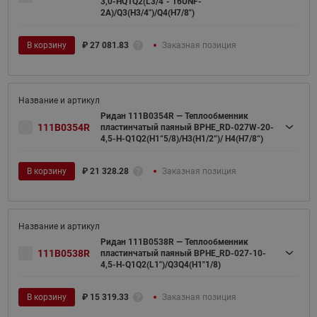
3,0-HQ1Q2(L3/4"- 16UNF-
2A)/Q3(H3/4")/Q4(H7/8")
В корзину
₽
27 081.83
Заказная позиция
Ридан 111B0354R — Теплообменник
111B0354R
пластинчатый паяный BPHE_RD-027W-20-
4,5-H-Q1Q2(H1“5/8)/H3(H1/2“)/ H4(H7/8“)
В корзину
₽
21 328.28
Заказная позиция
Ридан 111B0538R — Теплообменник
111B0538R
пластинчатый паяный BPHE_RD-027-10-
4,5-H-Q1Q2(L1")/Q3Q4(H1"1/8)
В корзину
₽
15 319.33
Заказная позиция