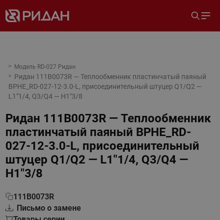
Модель RD-027 Ридан
Ридан 111B0073R — Теплообменник пластинчатый паяный
BPHE_RD-027-12-3.0-L, присоединительный штуцер Q1/Q2 —
L1"1/4, Q3/Q4 — H1"3/8
Ридан 111B0073R — Теплообменник
пластинчатый паяный BPHE_RD-
027-12-3.0-L, присоединительный
штуцер Q1/Q2 — L1"1/4, Q3/Q4 —
H1"3/8
111B0073R
Письмо о замене
Товары серии