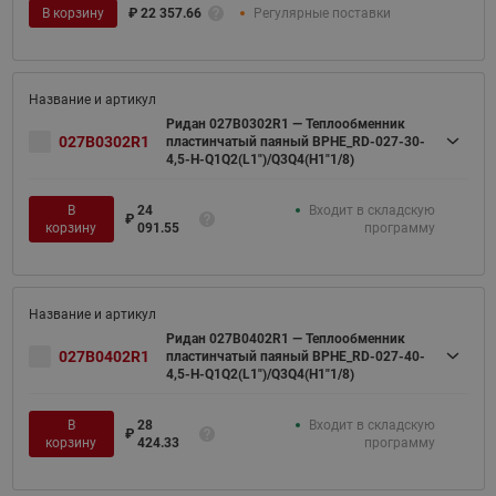
В корзину
₽
22 357.66
Регулярные поставки
Ридан 027B0302R1 — Теплообменник
027B0302R1
пластинчатый паяный BPHE_RD-027-30-
4,5-H-Q1Q2(L1")/Q3Q4(H1"1/8)
В
24
Входит в складскую
₽
корзину
091.55
программу
Ридан 027B0402R1 — Теплообменник
027B0402R1
пластинчатый паяный BPHE_RD-027-40-
4,5-H-Q1Q2(L1")/Q3Q4(H1"1/8)
В
28
Входит в складскую
₽
корзину
424.33
программу