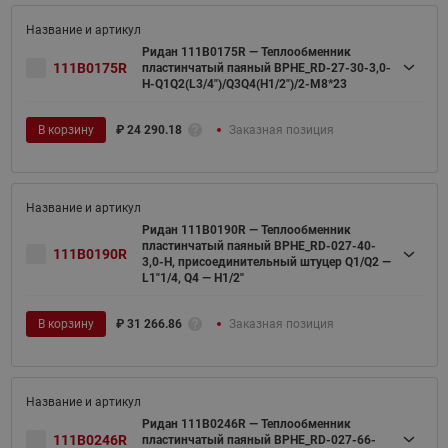
Ридан 111B0175R — Теплообменник
111B0175R
пластинчатый паяный BPHE_RD-27-30-3,0-
H-Q1Q2(L3/4")/Q3Q4(H1/2")/2-M8*23
В корзину
₽
24 290.18
Заказная позиция
Ридан 111B0190R — Теплообменник
пластинчатый паяный BPHE_RD-027-40-
111B0190R
3,0-H, присоединительный штуцер Q1/Q2 —
L1"1/4, Q4 — H1/2''
В корзину
₽
31 266.86
Заказная позиция
Ридан 111B0246R — Теплообменник
111B0246R
пластинчатый паяный BPHE_RD-027-66-