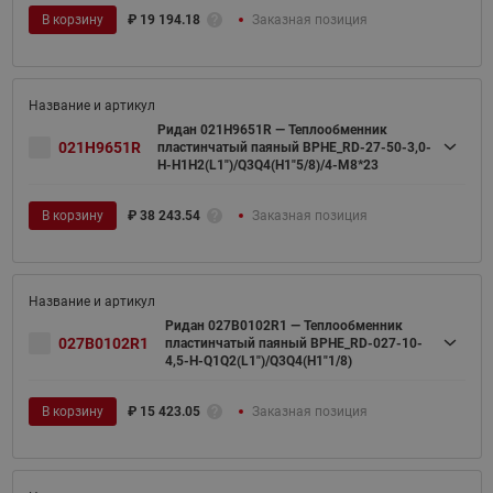
В корзину
₽
19 194.18
Заказная позиция
Ридан 021H9651R — Теплообменник
021H9651R
пластинчатый паяный BPHE_RD-27-50-3,0-
H-H1H2(L1")/Q3Q4(H1"5/8)/4-M8*23
В корзину
₽
38 243.54
Заказная позиция
Ридан 027B0102R1 — Теплообменник
027B0102R1
пластинчатый паяный BPHE_RD-027-10-
4,5-H-Q1Q2(L1")/Q3Q4(H1"1/8)
В корзину
₽
15 423.05
Заказная позиция