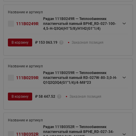
Ридан 111B0249R — Теплообменник
111B0249R
пластинчатый паяный BPHE_RD-027-100-
4,5-H-Q3Q4(H1"5/8)/H1H2(G1"1/4)
В корзину
₽
153 063.19
Заказная позиция
Ридан 111B0259R — Теплообменник
111B0259R
пластинчатый паяный RD-027W-80-3,0-H-
Q1Q2Q3Q4(G1''1/4)/4-M8*23
В корзину
₽
58 447.52
Заказная позиция
Ридан 111B0352R — Теплообменник
пластинчатый паяный BPHE_RD-027-34-
111B0352R