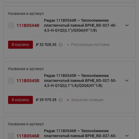
Ридан 111B0544R — Теплообменник
111B0544R
пластинчатый паяный BPHE_RD-027-40-
4,5-H-Q1Q2(L1")/Q3Q4(H1"1/8)
В корзину
₽
32 928.35
Регулярные поставки
Ридан 111B0545R — Теплообменник
111B0545R
пластинчатый паяный BPHE_RD-027-50-
4,5-H-Q1Q2(L1"1/4)/Q3Q4(H1"1/8)
В корзину
₽
39 979.39
Заказная позиция
Ридан 111B0546R — Теплообменник
111B0546R
пластинчатый паяный BPHE_RD-027-60-