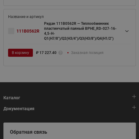
Ридан 111B0562R — Теплообменник
пластинчатый паяный BPHE_RD-027-16-
111B0562R
4,5-H-
Q1(H7/8")/Q2(H3/4")/Q3(H3/8")/Q4(H1/2")
В корзину
₽
17 227.40
Заказная позиция
Каталог
Документация
Тепловая автоматика
Холодильная техника
HeatPlatform (Тепловая платформа)
Обратная связь
Приводная техника
Полезные программы и инструменты