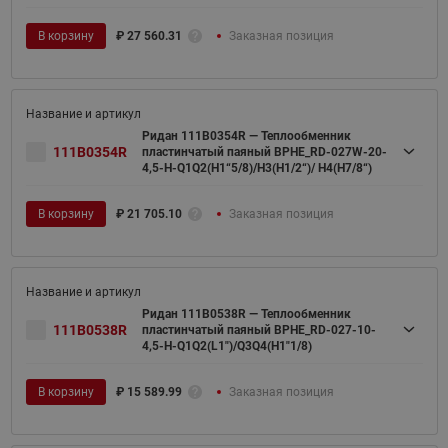
В корзину
₽
27 560.31
Заказная позиция
Ридан 111B0354R — Теплообменник
111B0354R
пластинчатый паяный BPHE_RD-027W-20-
4,5-H-Q1Q2(H1“5/8)/H3(H1/2“)/ H4(H7/8“)
В корзину
₽
21 705.10
Заказная позиция
Ридан 111B0538R — Теплообменник
111B0538R
пластинчатый паяный BPHE_RD-027-10-
4,5-H-Q1Q2(L1")/Q3Q4(H1"1/8)
В корзину
₽
15 589.99
Заказная позиция