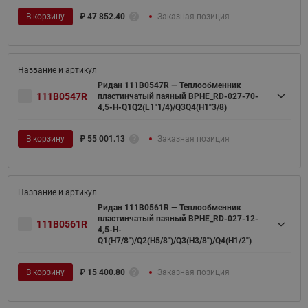
В корзину
₽
47 852.40
Заказная позиция
Ридан 111B0547R — Теплообменник
111B0547R
пластинчатый паяный BPHE_RD-027-70-
4,5-H-Q1Q2(L1"1/4)/Q3Q4(H1"3/8)
В корзину
₽
55 001.13
Заказная позиция
Ридан 111B0561R — Теплообменник
пластинчатый паяный BPHE_RD-027-12-
111B0561R
4,5-H-
Q1(H7/8")/Q2(H5/8")/Q3(H3/8")/Q4(H1/2")
В корзину
₽
15 400.80
Заказная позиция