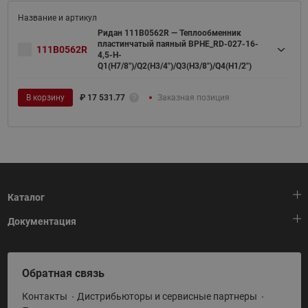
Ридан 111B0562R — Теплообменник
пластинчатый паяный BPHE_RD-027-16-
111B0562R
4,5-H-
Q1(H7/8")/Q2(H3/4")/Q3(H3/8")/Q4(H1/2")
В корзину
₽
17 531.77
Заказная позиция
Каталог
Документация
Тепловая автоматика
Холодильная техника
HeatPlatform (Тепловая платформа)
Обратная связь
Приводная техника
Полезные программы и инструменты
Контакты
Дистрибьюторы и сервисные партнеры
Промышленная автоматика
Условия поставки