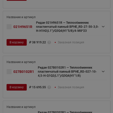
Ридан 021H9651R — Теплообменник
021H9651R
пластинчатый паяный BPHE_RD-27-50-3,0-
H-H1H2(L1")/Q3Q4(H1"5/8)/4-M8*23
В корзину
₽
38 919.22
Заказная позиция
Ридан 027B0102R1 — Теплообменник
027B0102R1
пластинчатый паяный BPHE_RD-027-10-
4,5-H-Q1Q2(L1")/Q3Q4(H1"1/8)
В корзину
₽
15 695.55
Заказная позиция
Ридан 027B0202R1 — Теплообменник