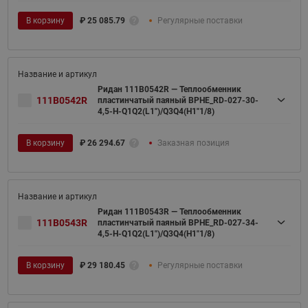
В корзину
₽
25 085.79
Регулярные поставки
Ридан 111B0542R — Теплообменник
111B0542R
пластинчатый паяный BPHE_RD-027-30-
4,5-H-Q1Q2(L1")/Q3Q4(H1"1/8)
В корзину
₽
26 294.67
Заказная позиция
Ридан 111B0543R — Теплообменник
111B0543R
пластинчатый паяный BPHE_RD-027-34-
4,5-H-Q1Q2(L1")/Q3Q4(H1"1/8)
В корзину
₽
29 180.45
Регулярные поставки