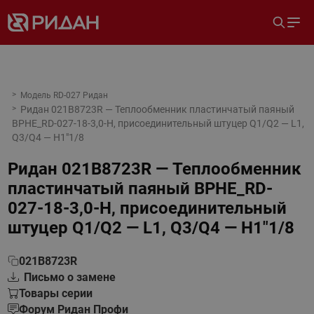
Модель RD-027 Ридан
Ридан 021B8723R — Теплообменник пластинчатый паяный
BPHE_RD-027-18-3,0-H, присоединительный штуцер Q1/Q2 — L1,
Q3/Q4 — H1"1/8
Ридан 021B8723R — Теплообменник
пластинчатый паяный BPHE_RD-
027-18-3,0-H, присоединительный
штуцер Q1/Q2 — L1, Q3/Q4 — H1"1/8
021B8723R
Письмо о замене
Товары серии
Форум Ридан Профи