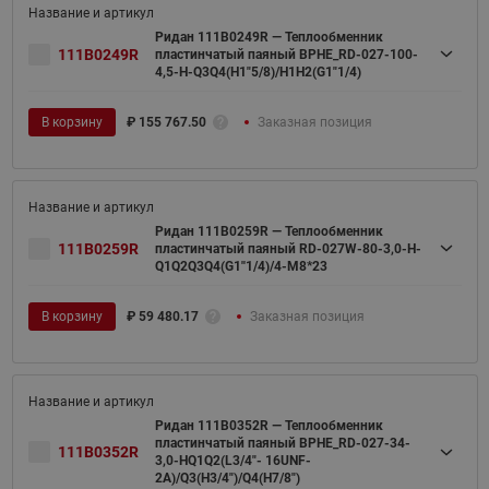
Ридан 111B0249R — Теплообменник
111B0249R
пластинчатый паяный BPHE_RD-027-100-
4,5-H-Q3Q4(H1"5/8)/H1H2(G1"1/4)
В корзину
₽
155 767.50
Заказная позиция
Ридан 111B0259R — Теплообменник
111B0259R
пластинчатый паяный RD-027W-80-3,0-H-
Q1Q2Q3Q4(G1''1/4)/4-M8*23
В корзину
₽
59 480.17
Заказная позиция
Ридан 111B0352R — Теплообменник
пластинчатый паяный BPHE_RD-027-34-
111B0352R
3,0-HQ1Q2(L3/4"- 16UNF-
2A)/Q3(H3/4")/Q4(H7/8")