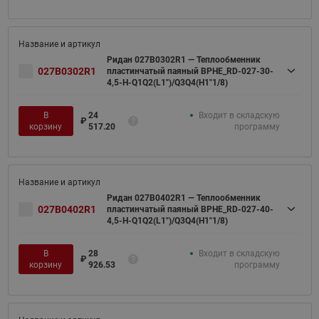
Ридан 027B0302R1 — Теплообменник
027B0302R1
пластинчатый паяный BPHE_RD-027-30-
4,5-H-Q1Q2(L1")/Q3Q4(H1"1/8)
В
24
Входит в складскую
₽
корзину
517.20
программу
Ридан 027B0402R1 — Теплообменник
027B0402R1
пластинчатый паяный BPHE_RD-027-40-
4,5-H-Q1Q2(L1")/Q3Q4(H1"1/8)
В
28
Входит в складскую
₽
корзину
926.53
программу