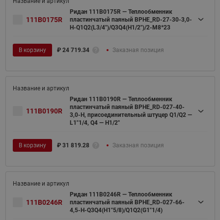
Ридан 111B0175R — Теплообменник
111B0175R
пластинчатый паяный BPHE_RD-27-30-3,0-
H-Q1Q2(L3/4")/Q3Q4(H1/2")/2-M8*23
В корзину
₽
24 719.34
Заказная позиция
Ридан 111B0190R — Теплообменник
пластинчатый паяный BPHE_RD-027-40-
111B0190R
3,0-H, присоединительный штуцер Q1/Q2 —
L1"1/4, Q4 — H1/2''
В корзину
₽
31 819.28
Заказная позиция
Ридан 111B0246R — Теплообменник
111B0246R
пластинчатый паяный BPHE_RD-027-66-
4,5-H-Q3Q4(H1"5/8)/Q1Q2(G1"1/4)