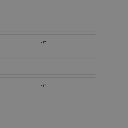
065B82xxR)
Латунные фильтры сетчатые
Ридан (код 065B82xxR)
Воздухоотводчики Airvent-R
Ридан (код 06582xxR)
нет
нет