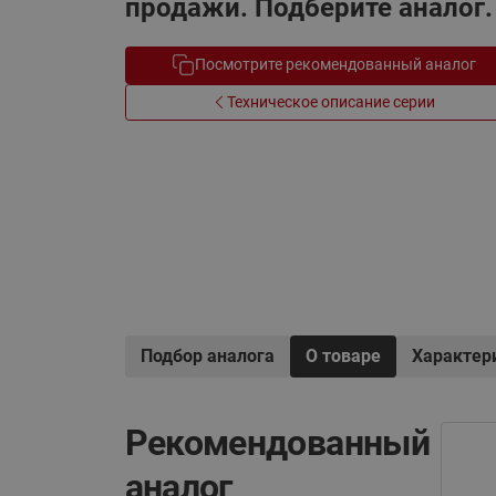
продажи. Подберите аналог.
Электрообогрев
Системы водоснабжения
Посмотрите рекомендованный аналог
Техническое описание серии
Подбор аналога
О товаре
Характер
Рекомендованный
аналог