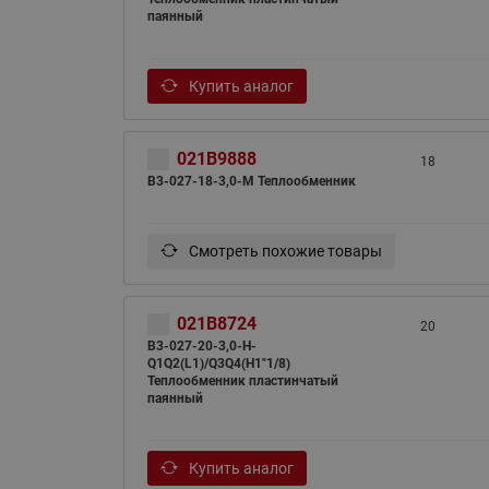
паянный
Купить аналог
021B9888
18
B3-027-18-3,0-M Теплообменник
Смотреть похожие товары
021B8724
20
B3-027-20-3,0-H-
Q1Q2(L1)/Q3Q4(H1"1/8)
Теплообменник пластинчатый
паянный
Купить аналог