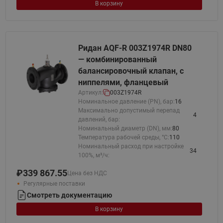
В корзину
Ридан AQF-R 003Z1974R DN80
— комбинированный
балансировочный клапан, с
ниппелями, фланцевый
Артикул:
003Z1974R
Номинальное давление (PN), бар:
16
Максимально допустимый перепад
4
давлений, бар:
Номинальный диаметр (DN), мм:
80
Температура рабочей среды, °С:
110
Номинальный расход при настройке
34
100%, м³/ч:
₽
339 867.55
Цена без НДС
Регулярные поставки
Смотреть документацию
В корзину