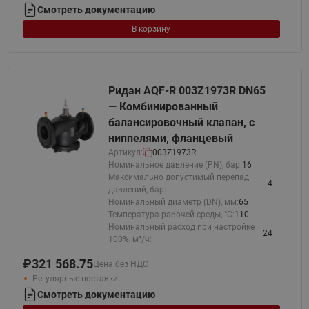
Смотреть документацию
В корзину
Ридан AQF-R 003Z1973R DN65
— Комбинированный
балансировочный клапан, с
ниппелями, фланцевый
Артикул:
003Z1973R
Номинальное давление (PN), бар:
16
Максимально допустимый перепад
4
давлений, бар:
Номинальный диаметр (DN), мм:
65
Температура рабочей среды, °С:
110
Номинальный расход при настройке
24
100%, м³/ч:
₽
321 568.75
Цена без НДС
Регулярные поставки
Смотреть документацию