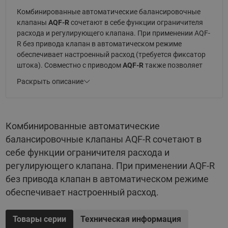
Комбинированные автоматические балансировочные
клапаны
AQF-R
сочетают в себе функции ограничителя
расхода и регулирующего клапана. При применении AQF-
R без привода клапан в автоматическом режиме
обеспечивает настроенный расход (требуется фиксатор
штока). Совместно с приводом
AQF-R
также позволяет
регулировать расход тепло- или холодоносителя, при
Раскрыть описание
этом авторитет клапана стремится к единице.
Клапаны
AQF-R
поставляются в диапазоне диаметров от
Комбинированные автоматические
DN65 до DN200 и позволяют поддерживать и
балансировочные клапаны AQF-R сочетают в
регулировать расход до 175 м³/ч.
себе функции ограничителя расхода и
Корпус клапана
AQF-R
выполнен из ковкого чугуна.
регулирующего клапана. При применении AQF-R
Клапан может применяться в системах с тепло- или
без привода клапан в автоматическом режиме
холодоносителем с температурой от -5 до 110 ℃ и
обеспечивает настроенный расход.
статическим давлением до 16 бар.
Товары серии
Техническая информация