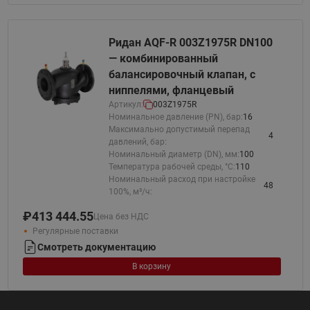
Ридан AQF-R 003Z1975R DN100
— комбинированный
балансировочный клапан, с
ниппелями, фланцевый
Артикул:
003Z1975R
Номинальное давление (PN), бар:
16
Максимально допустимый перепад
4
давлений, бар:
Номинальный диаметр (DN), мм:
100
Температура рабочей среды, °С:
110
Номинальный расход при настройке
48
100%, м³/ч:
₽
413 444.55
Цена без НДС
Регулярные поставки
Смотреть документацию
В корзину