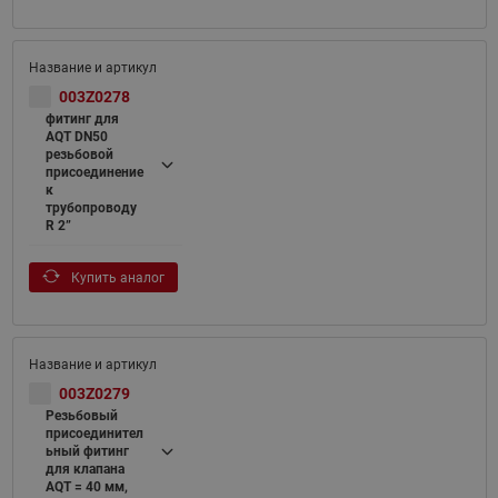
003Z0278
фитинг для
AQT DN50
резьбовой
присоединение
к
трубопроводу
R 2”
Купить аналог
003Z0279
Резьбовый
присоединител
ьный фитинг
для клапана
AQT = 40 мм,