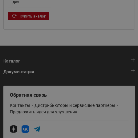
для
Купить аналог
Каталог
Документация
Тепловая автоматика
Холодильная техника
HeatPlatform (Тепловая платформа)
Обратная связь
Приводная техника
Полезные программы и инструменты
Контакты
Дистрибьюторы и сервисные партнеры
Промышленная автоматика
Условия поставки
Предложить идеи для улучшения
Теплый пол и снеготаяние
Политика по использованию ТЗ Ридан
Теплообменное оборудование