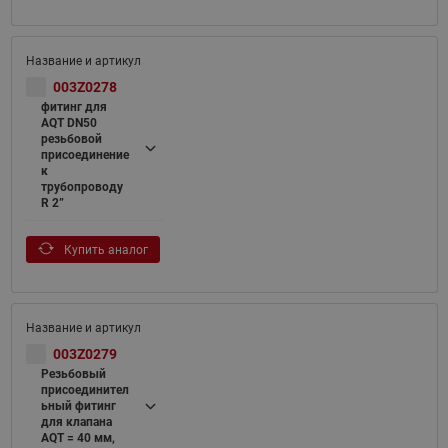
003Z0278
фитинг для
AQT DN50
резьбовой
присоединение
к
трубопроводу
R 2”
Купить аналог
003Z0279
Резьбовый
присоединител
ьный фитинг
для клапана
AQT = 40 мм,