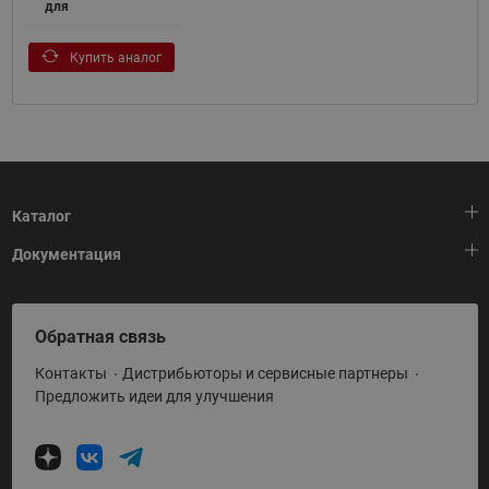
для
Купить аналог
Каталог
Документация
Тепловая автоматика
Холодильная техника
HeatPlatform (Тепловая платформа)
Обратная связь
Приводная техника
Полезные программы и инструменты
Контакты
Дистрибьюторы и сервисные партнеры
Промышленная автоматика
Условия поставки
Предложить идеи для улучшения
Теплый пол и снеготаяние
Политика по использованию ТЗ Ридан
Теплообменное оборудование