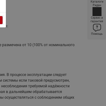
Каталоги
Латунные фильтры сетчатые
Ридан
Ридан (код 065B83xxR)
Нержавеющие фильтры
Сервис и
гарантия
сетчатые Ридан
димо:
Воздухоотводчики Airvent-R
Помощь
(Вентиляция) Ридан (код
06583xxR)
 размечена от 10 (100% от номинального
Компенсаторы осевые
сильфонные Ридан
Регуляторы давления Ридан
Клапаны редукционные Ридан
ия. В процессе эксплуатации следует
Гибкие вставки
м системы если таковой предусмотрен,
Предохранительные клапаны
ях несоблюдения требуемой надёжности
RSV
орая в дальнейшем обрабатывается
Латунные краны шаровые
жны осуществляться с соблюдением общих
запорные Ридан (код