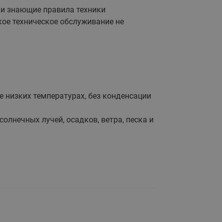
065B82xxR)
 и знающие правила техники
Латунные фильтры сетчатые
ое техническое обслуживание не
Ридан (код 065B82xxR)
Воздухоотводчики Airvent-R
Ридан (код 06582xxR)
ее низких температурах, без конденсации
олнечных лучей, осадков, ветра, песка и