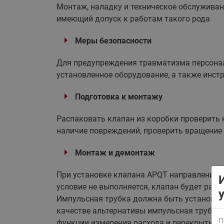
Монтаж, наладку и техническое обслужива
имеющий допуск к работам такого рода
Меры безопасности
Для предупреждения травматизма персонал
установленное оборудование, а также инст
ВСЯ ПРОДУКЦИЯ
Подготовка к монтажу
Распаковать клапан из коробки проверить 
наличие повреждений, проверить вращение 
Монтаж и демонтаж
При установке клапана APQT направление с
условие не выполняется, клапан будет рабо
Импульсная трубка должна быть установлена
качестве альтернативы импульсная трубка 
П
функции измерения расхода и перекрытия п