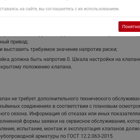
рубка должна быть заполнена водой.
ставаясь на сайте, вы соглашаетесь с их использованием.
Понятно
ециального инструмента. Для изменения настроек необхо
ный привод;
и выставить требуемое значение напротив риски;
ка должна быть напротив 0. Шкала настройки на клапане
 закрытому положению клапана.
пан не требует дополнительного технического обслуживан
азъёмных соединениях в соответствии с плановым осмотро
льного сезона. Информация об отказах или иных показател
полненной формы заявки на сервисное обслуживание, кот
вление, испытание, монтаж и эксплуатация клапанов дол
убопроводной арматуры по ГОСТ 12.2.063-2015.