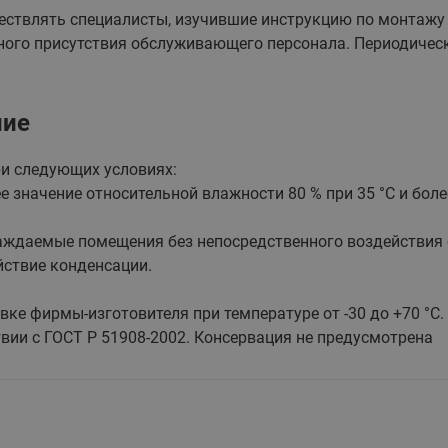
ествлять специалисты, изучившие инструкцию по монтажу
ного присутствия обслуживающего персонала. Периодическ
ние
ри следующих условиях:
нее значение относительной влажности 80 % при 35 °С и бол
лаждаемые помещения без непосредственного воздействия с
йствие конденсации.
ке фирмы-изготовителя при температуре от -30 до +70 °С.
вии с ГОСТ Р 51908-2002. Консервация не предусмотрена