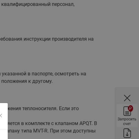
о квалифицированный персонал,
ы
Нержавеющие краны шаровые
запорные Ридан
Затворы дисковые Ридан
Латунные обратные клапаны
ебования инструкции производителя на
Ридан
Чугунные обратные клапаны/
затворы Ридан
Нержавеющие обратные
указанной в паспорте, осмотреть на
клапаны Ридан
 положения к другому.
Фильтры сетчатые Ридан ФСФ
Балансировочные клапаны для
наружных систем
вижения теплоносителя. Если это
₽
Сильфонные компенсаторы
для наружных систем
Запросить
авляется в комплекте с клапаном APQT. В
счет
Фильтры сетчатые Ридан ФСФ
 клапану типа MVT-R. При этом доступны
для наружных систем