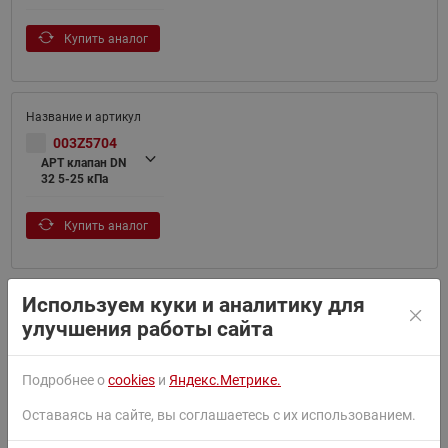
Купить аналог
003Z5704
APT клапан DN
32 5-25 кПа
Купить аналог
Используем куки и аналитику для
улучшения работы сайта
003Z5705
APT клапан DN
40 5-25 кПа
Подробнее о
cookies
и
Яндекс.Метрике.
Купить аналог
Оставаясь на сайте, вы соглашаетесь с их использованием.