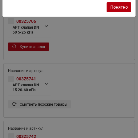
Понятно
003Z5706
APT клапан DN
50 5-25 кПа
Купить аналог
003Z5741
APT клапан DN
15 20-60 кПа
Смотреть похожие товары
003Z5742