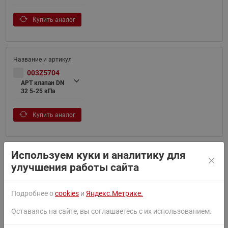
Купить аналог
003Z5704
APT клапан DN
32 5-25 кПа
Купить аналог
Используем куки и аналитику для
улучшения работы сайта
003Z5705
APT клапан DN
40 5-25 кПа
Подробнее о
cookies
и
Яндекс.Метрике.
Купить аналог
Оставаясь на сайте, вы соглашаетесь с их использованием.