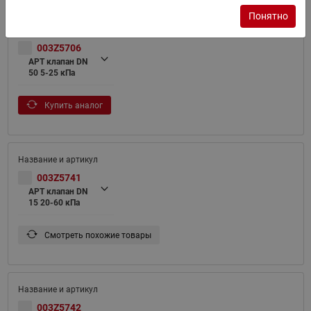
Понятно
003Z5706
APT клапан DN
50 5-25 кПа
Купить аналог
003Z5741
APT клапан DN
15 20-60 кПа
Смотреть похожие товары
003Z5742