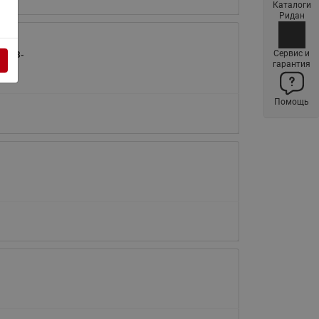
Каталоги
Латунные фильтры сетчатые
Ридан
Ридан (код 065B83xxR)
Нержавеющие фильтры
Сервис и
ля AB-
гарантия
сетчатые Ридан
Воздухоотводчики Airvent-R
Помощь
(Вентиляция) Ридан (код
06583xxR)
Компенсаторы осевые
сильфонные Ридан
Регуляторы давления Ридан
Клапаны редукционные Ридан
Гибкие вставки
Предохранительные клапаны
RSV
Латунные краны шаровые
запорные Ридан (код