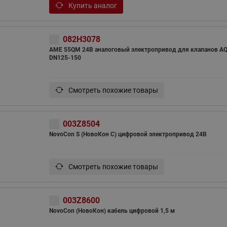
Купить аналог
082H3078
AME 55QM 24В аналоговый электропривод для клапанов A
DN125-150
Смотреть похожие товары
003Z8504
NovoCon S (НовоКон С) цифровой электропривод 24В
Смотреть похожие товары
003Z8600
NovoCon (НовоКон) кабель цифровой 1,5 м