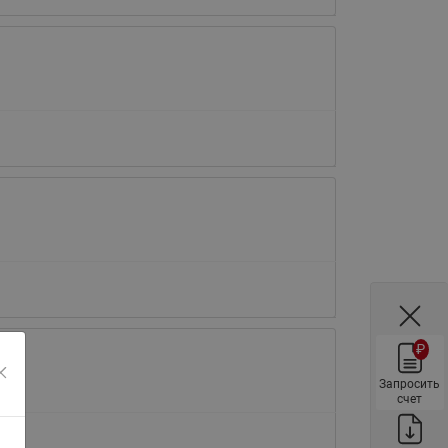
ы
Нержавеющие краны шаровые
запорные Ридан
Затворы дисковые Ридан
Латунные обратные клапаны
Ридан
Чугунные обратные клапаны/
затворы Ридан
Нержавеющие обратные
клапаны Ридан
Фильтры сетчатые Ридан ФСФ
Балансировочные клапаны для
наружных систем
₽
Сильфонные компенсаторы
для наружных систем
Запросить
счет
Фильтры сетчатые Ридан ФСФ
для наружных систем