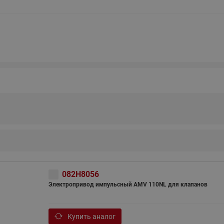
этажные для систем отоп
TDU-R Ридан
Показать все
Квартирные станции ШК
Ридан
Учёт тепловой энергии
Чиллеры (холодильн
Коллекторы
машины)
Квартирные приборы учёта
распределительные
Чиллеры с воздушным
Распределители INDIV
Квартирные тепловые пу
охлаждением конденсато
MyFlat
Коммерческий (Общедомовой)
серии RCH
учет тепловой энергии
Показать все
Автоматизированная система
учета энергоресурсов
082H8056
Электропривод импульсный AMV 110NL для клапанов
Узлы регулирования
Преобразователи час
приточных установок
Преобразователь частот
Ридан RF-51
Купить аналог
Узлы теплоснабжения с 3-