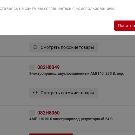
ставаясь на сайте, вы соглашаетесь с их использованием.
082H8048
Электропривод двухпозиционный AMI140, 24 В. пер. тока д
Понятно
QM Ду 10-32 мм. и клапанов VZ, VZL, VRBZ.
Смотреть похожие товары
082H8049
Электропривод двухпозиционный AMI140, 230 В. пер.
Смотреть похожие товары
082H8060
AME 110 NLX электропривод редукторный 24 В