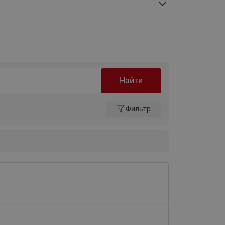
Ридан
ления
С
ые
Трубопроводная арматура
Стальные краны запорно-
Найти
регулирующие Ридан
нкты
ра
Стальные краны шаровые
Фильтр
запорные Ридан
Привод электрический АМВ
для шаровых кранов RJIP
Premium (Премиум)
Показать все
Краны шаровые чугунные
Ридан
тоты
Латунные краны шаровые
ы
запорные Ридан (код
065B83xxR)