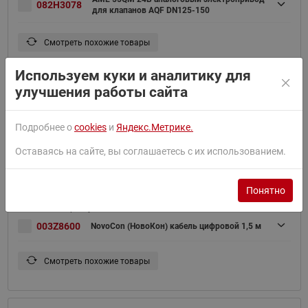
082H3078
для клапанов AQF DN125-150
Смотреть похожие товары
Используем куки и аналитику для
улучшения работы сайта
NovoCon S (НовоКон С) цифровой
003Z8504
электропривод 24В
Подробнее о
cookies
и
Яндекс.Метрике.
Оставаясь на сайте, вы соглашаетесь с их использованием.
Смотреть похожие товары
Понятно
003Z8600
NovoCon (НовоКон) кабель цифровой 1,5 м
Смотреть похожие товары