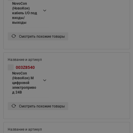
NovoCon
(НовоКон)
кабель I/O под
входы/
выходы
Смотреть похожие товары
003Z8540
NovoCon
(НовоКон) M
цифровой
электроприво
д 24В
Смотреть похожие товары