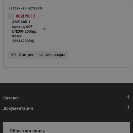
082H5013
AME 685-1
привод AQF
DN200-250(пр.
класс
2864128024)
Смотреть похожие товары
Каталог
Документация
Тепловая автоматика
Холодильная техника
HeatPlatform (Тепловая платформа)
Обратная связь
Приводная техника
Полезные программы и инструменты