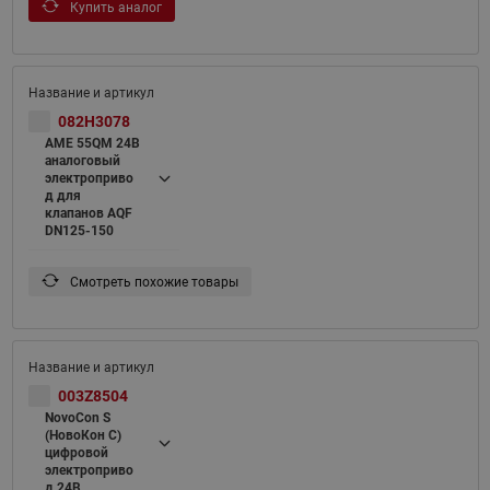
Купить аналог
082H3078
AME 55QM 24В
аналоговый
электроприво
д для
клапанов AQF
DN125-150
Смотреть похожие товары
003Z8504
NovoCon S
(НовоКон С)
цифровой
электроприво
д 24В