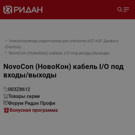
Электроприводы редукторные для клапанов AQT/AQF Данфосс
(Danfoss)
NovoCon (НовоКон) кабель I/O под входы/выходы
NovoCon (НовоКон) кабель I/O под
входы/выходы
003Z8612
Товары серии
Форум Ридан Профи
Бонусная программа