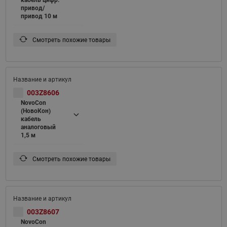
кабель цифр.
привод/
привод 10 м
Смотреть похожие товары
003Z8606
NovoCon
(НовоКон)
кабель
аналоговый
1,5 м
Смотреть похожие товары
003Z8607
NovoCon