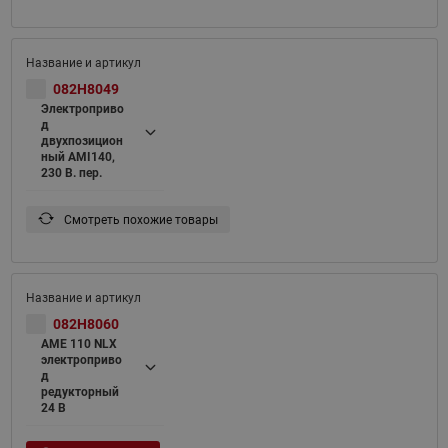
082H8049
Электроприво
д
двухпозицион
ный AMI140,
230 В. пер.
Смотреть похожие товары
082H8060
AME 110 NLX
электроприво
д
редукторный
24 В