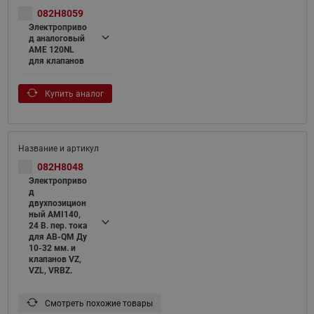
082H8059
Электроприво
д аналоговый
AME 120NL
для клапанов
Купить аналог
082H8048
Электроприво
д
двухпозицион
ный AMI140,
24 В. пер. тока
для AB-QM Ду
10-32 мм. и
клапанов VZ,
VZL, VRBZ.
Смотреть похожие товары