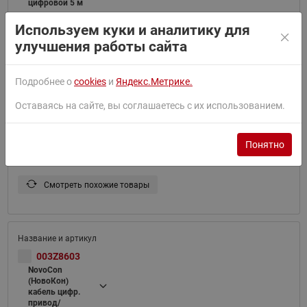
цифровой 5 м
Используем куки и аналитику для
Смотреть похожие товары
улучшения работы сайта
Подробнее о
cookies
и
Яндекс.Метрике.
Оставаясь на сайте, вы соглашаетесь с их использованием.
003Z8602
NovoCon
(НовоКон)
кабель
Понятно
цифровой 10 м
Смотреть похожие товары
003Z8603
NovoCon
(НовоКон)
кабель цифр.
привод/