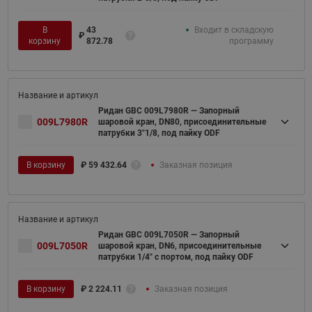
В
43
Входит в складскую
₽
корзину
872.78
программу
Ридан GBC 009L7980R — Запорный
009L7980R
шаровой кран, DN80, присоединительные
патрубки 3"1/8, под пайку ODF
В корзину
₽
59 432.64
Заказная позиция
Ридан GBC 009L7050R — Запорный
009L7050R
шаровой кран, DN6, присоединительные
патрубки 1/4" с портом, под пайку ODF
В корзину
₽
2 224.11
Заказная позиция