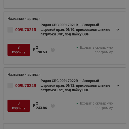
Ридан GBC 009L7021R — Запорный
009L7021R
шаровой кран, DN10, присоединительные
патрубки 3/8", под пайку ODF
В
2
Входит в складскую
₽
корзину
190.53
программу
Ридан GBC 009L7022R — Запорный
009L7022R
шаровой кран, DN12, присоединительные
патрубки 1/2", под пайку ODF
В
2
Входит в складскую
₽
корзину
243.86
программу