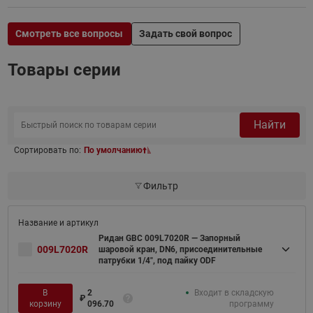
Смотреть все вопросы
Задать свой вопрос
Товары серии
Найти
Сортировать по:
По умолчанию
Фильтр
Ридан GBC 009L7020R — Запорный
009L7020R
шаровой кран, DN6, присоединительные
патрубки 1/4", под пайку ODF
В
2
Входит в складскую
₽
корзину
096.70
программу