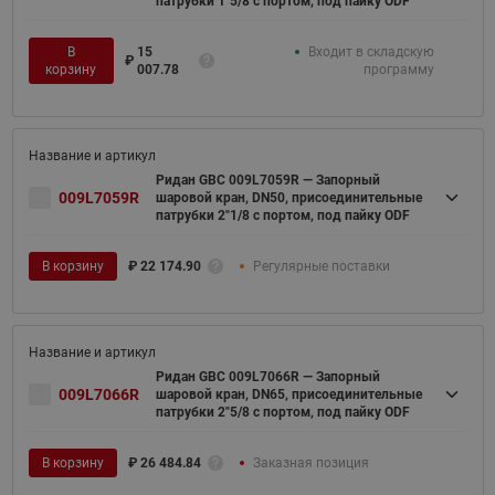
патрубки 1"5/8 с портом, под пайку ODF
В
15
Входит в складскую
₽
корзину
007.78
программу
Ридан GBC 009L7059R — Запорный
009L7059R
шаровой кран, DN50, присоединительные
патрубки 2"1/8 с портом, под пайку ODF
В корзину
₽
22 174.90
Регулярные поставки
Ридан GBC 009L7066R — Запорный
009L7066R
шаровой кран, DN65, присоединительные
патрубки 2"5/8 с портом, под пайку ODF
В корзину
₽
26 484.84
Заказная позиция