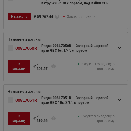
патрубки 3"1/8 с портом, под пайку ODF
В корзину
₽
59 767.44
Заказная позиция
Ридан 008L7050R — Запорный шаровой
008L7050R
кран GBC 6s, 1/4”, с портом
В
2
Входит в складскую
₽
корзину
203.57
программу
Ридан 008L7051R — Запорный шаровой
008L7051R
кран GBC 10s, 3/8”, с портом
В
2
Входит в складскую
₽
корзину
290.66
программу