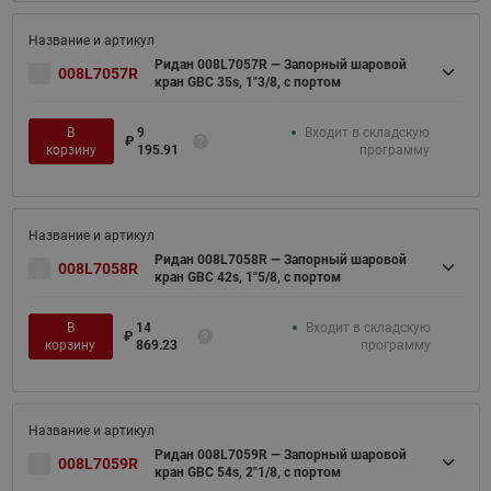
Ридан 008L7057R — Запорный шаровой
008L7057R
кран GBC 35s, 1"3/8, с портом
В
9
Входит в складскую
₽
корзину
195.91
программу
Ридан 008L7058R — Запорный шаровой
008L7058R
кран GBC 42s, 1"5/8, с портом
В
14
Входит в складскую
₽
корзину
869.23
программу
Ридан 008L7059R — Запорный шаровой
008L7059R
кран GBC 54s, 2"1/8, с портом