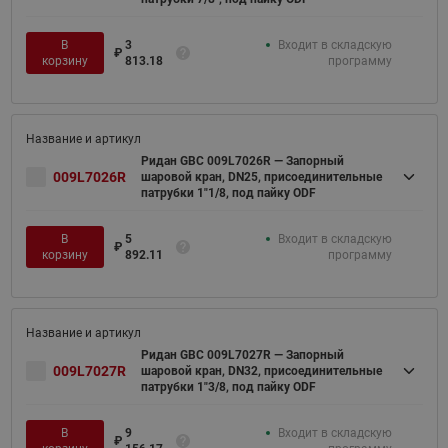
В
3
Входит в складскую
₽
корзину
813.18
программу
Ридан GBC 009L7026R — Запорный
009L7026R
шаровой кран, DN25, присоединительные
патрубки 1"1/8, под пайку ODF
В
5
Входит в складскую
₽
корзину
892.11
программу
Ридан GBC 009L7027R — Запорный
009L7027R
шаровой кран, DN32, присоединительные
патрубки 1"3/8, под пайку ODF
В
9
Входит в складскую
₽