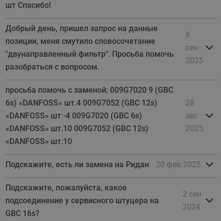
шт Спасибо!
Добрый день, пришел запрос на данные
8
позиции, меня смутило словосочетание
сен
"двунаправленный фильтр". Просьба помочь
2025
разобраться с вопросом.
просьба помочь с заменой: 009G7020 9 (GBC
6s) «DANFOSS» шт.4 009G7052 (GBC 12s)
28
«DANFOSS» шт -4 009G7020 (GBC 6s)
авг
«DANFOSS» шт.10 009G7052 (GBC 12s)
2025
«DANFOSS» шт.10
Подскажите, есть ли замена на Ридан
20 фев 2025
Подскажите, пожалуйста, какое
2 сен
подсоединение у сервисного штуцера на
2024
GBC 16s?