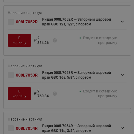
Ридан 008L7052R — Запорный шаровой
008L7052R
кран GBC 12s, 1/2”, с портом
В
2
Входит в складскую
₽
корзину
354.26
программу
Ридан 008L7053R — Запорный шаровой
008L7053R
кран GBC 16s, 5/8”, с портом
В
2
Входит в складскую
₽
корзину
760.34
программу
Ридан 008L7054R — Запорный шаровой
008L7054R
кран GBC 19s, 3/4”, с портом