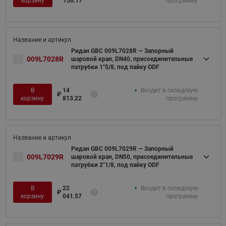
корзину
156.17
программу
Ридан GBC 009L7028R — Запорный
009L7028R
шаровой кран, DN40, присоединительные
патрубки 1"5/8, под пайку ODF
В
14
Входит в складскую
₽
корзину
813.22
программу
Ридан GBC 009L7029R — Запорный
009L7029R
шаровой кран, DN50, присоединительные
патрубки 2"1/8, под пайку ODF
В
22
Входит в складскую
₽
корзину
041.57
программу