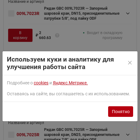
Ридан GBC 009L7023R — Запорный
009L7023R
шаровой кран, DN15, присоединительные
патрубки 5/8", под пайку ODF
В
2
Входит в складскую
₽
корзину
660.63
программу
Используем куки и аналитику для
улучшения работы сайта
Ридан GBC 009L7024R — Запорный
009L7024R
шаровой кран, DN20, присоединительные
патрубки 3/4", под пайку ODF
Подробнее о
cookies
и
Яндекс.Метрике.
В
3
Входит в складскую
Оставаясь на сайте, вы соглашаетесь с их использованием.
₽
корзину
193.94
программу
Понятно
Ридан GBC 009L7025R — Запорный
009L7025R
шаровой кран, DN25, присоединительные
патрубки 7/8", под пайку ODF