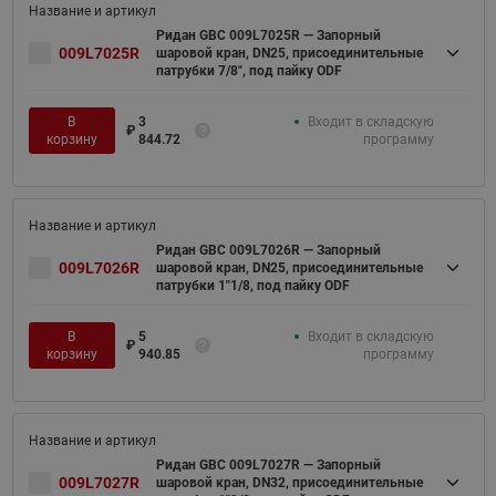
Ридан GBC 009L7025R — Запорный
009L7025R
шаровой кран, DN25, присоединительные
патрубки 7/8", под пайку ODF
В
3
Входит в складскую
₽
корзину
844.72
программу
Ридан GBC 009L7026R — Запорный
009L7026R
шаровой кран, DN25, присоединительные
патрубки 1"1/8, под пайку ODF
В
5
Входит в складскую
₽
корзину
940.85
программу
Ридан GBC 009L7027R — Запорный
009L7027R
шаровой кран, DN32, присоединительные