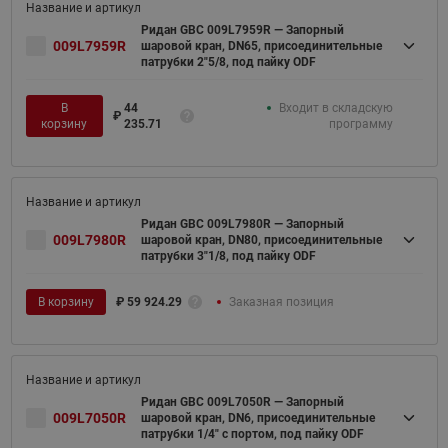
Ридан GBC 009L7959R — Запорный
009L7959R
шаровой кран, DN65, присоединительные
патрубки 2"5/8, под пайку ODF
В
44
Входит в складскую
₽
корзину
235.71
программу
Ридан GBC 009L7980R — Запорный
009L7980R
шаровой кран, DN80, присоединительные
патрубки 3"1/8, под пайку ODF
В корзину
₽
59 924.29
Заказная позиция
Ридан GBC 009L7050R — Запорный
009L7050R
шаровой кран, DN6, присоединительные
патрубки 1/4" с портом, под пайку ODF