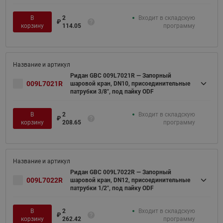
В
2
Входит в складскую
₽
корзину
114.05
программу
Ридан GBC 009L7021R — Запорный
009L7021R
шаровой кран, DN10, присоединительные
патрубки 3/8", под пайку ODF
В
2
Входит в складскую
₽
корзину
208.65
программу
Ридан GBC 009L7022R — Запорный
009L7022R
шаровой кран, DN12, присоединительные
патрубки 1/2", под пайку ODF
В
2
Входит в складскую
₽
корзину
262.42
программу