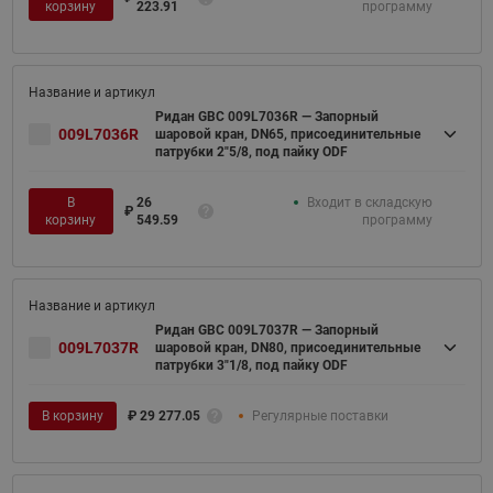
корзину
223.91
программу
Ридан GBC 009L7036R — Запорный
009L7036R
шаровой кран, DN65, присоединительные
патрубки 2"5/8, под пайку ODF
В
26
Входит в складскую
₽
корзину
549.59
программу
Ридан GBC 009L7037R — Запорный
009L7037R
шаровой кран, DN80, присоединительные
патрубки 3"1/8, под пайку ODF
В корзину
₽
29 277.05
Регулярные поставки