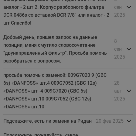
аналог - 2 шт 2. Корпус разборного фильтра
сен
DCR 0486s со вставкой DCR 7/8" или аналог - 2
2025
шт Спасибо!
Добрый день, пришел запрос на данные
8
позиции, меня смутило словосочетание
сен
"двунаправленный фильтр". Просьба помочь
2025
разобраться с вопросом.
просьба помочь с заменой: 009G7020 9 (GBC
6s) «DANFOSS» шт.4 009G7052 (GBC 12s)
28
«DANFOSS» шт -4 009G7020 (GBC 6s)
авг
«DANFOSS» шт.10 009G7052 (GBC 12s)
2025
«DANFOSS» шт.10
Подскажите, есть ли замена на Ридан
20 фев 2025
Подскажите, пожалуйста, какое