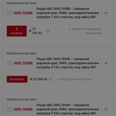
Ридан GBC 009L7058R — Запорный
009L7058R
шаровой кран, DN40, присоединительные
патрубки 1"5/8 с портом, под пайку ODF
В
15
Входит в складскую
₽
корзину
131.93
программу
Ридан GBC 009L7059R — Запорный
009L7059R
шаровой кран, DN50, присоединительные
патрубки 2"1/8 с портом, под пайку ODF
В корзину
₽
22 358.34
Регулярные поставки
Ридан GBC 009L7066R — Запорный
009L7066R
шаровой кран, DN65, присоединительные
патрубки 2"5/8 с портом, под пайку ODF