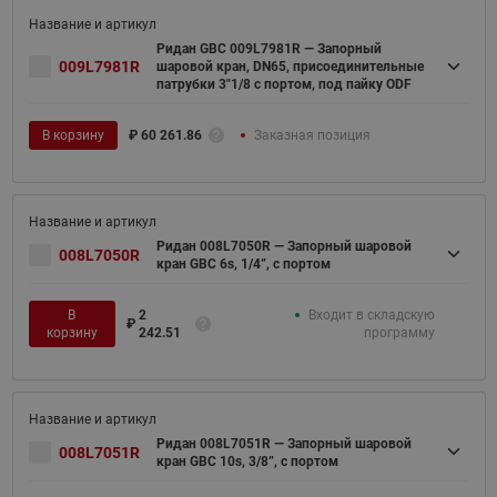
Ридан GBC 009L7981R — Запорный
009L7981R
шаровой кран, DN65, присоединительные
патрубки 3"1/8 с портом, под пайку ODF
В корзину
₽
60 261.86
Заказная позиция
Ридан 008L7050R — Запорный шаровой
008L7050R
кран GBC 6s, 1/4”, с портом
В
2
Входит в складскую
₽
корзину
242.51
программу
Ридан 008L7051R — Запорный шаровой
008L7051R
кран GBC 10s, 3/8”, с портом