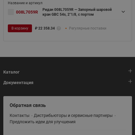
Ридан 008L7059R — Запорный шаровой
008L7059R
кран GBC 54s, 2"1/8, с портом
В корзину
₽
22 358.34
Регулярные поставки
Каталог
Документация
Тепловая автоматика
Холодильная техника
HeatPlatform (Тепловая платформа)
Обратная связь
Приводная техника
Полезные программы и инструменты
Контакты
Дистрибьюторы и сервисные партнеры
Промышленная автоматика
Условия поставки
Предложить идеи для улучшения
Теплый пол и снеготаяние
Политика по использованию ТЗ Ридан