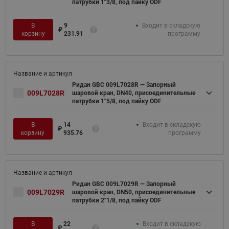
патрубки 1"3/8, под пайку ODF
В
9
Входит в складскую
₽
корзину
231.91
программу
Ридан GBC 009L7028R — Запорный
009L7028R
шаровой кран, DN40, присоединительные
патрубки 1"5/8, под пайку ODF
В
14
Входит в складскую
₽
корзину
935.76
программу
Ридан GBC 009L7029R — Запорный
009L7029R
шаровой кран, DN50, присоединительные
патрубки 2"1/8, под пайку ODF
В
22
Входит в складскую
₽