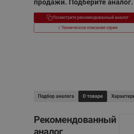
продажи. Подберите аналог.
Электрообогрев
Системы водоснабжения
Посмотрите рекомендованный аналог
Техническое описание серии
Подбор аналога
О товаре
Характер
Рекомендованный
аналог