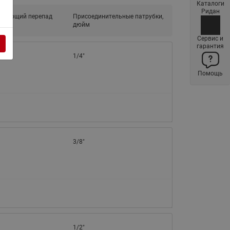
Каталоги
Латунные фильтры сетчатые
Ридан
ывающий перепад
Присоединительные патрубки,
Ридан (код 065B83xxR)
дюйм
Нержавеющие фильтры
Сервис и
гарантия
сетчатые Ридан
1/4"
Воздухоотводчики Airvent-R
Помощь
(Вентиляция) Ридан (код
06583xxR)
Компенсаторы осевые
сильфонные Ридан
Регуляторы давления Ридан
3/8"
Клапаны редукционные Ридан
Гибкие вставки
Предохранительные клапаны
RSV
Латунные краны шаровые
запорные Ридан (код
1/2"