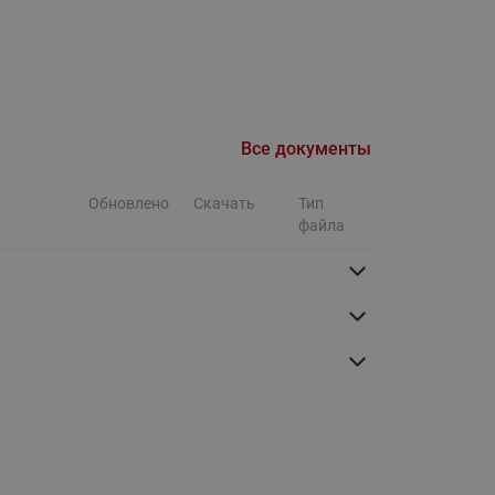
Ридан
ления
С
ые
Трубопроводная арматура
Все документы
Стальные краны запорно-
регулирующие Ридан
Обновлено
Скачать
Тип
нкты
ра
Стальные краны шаровые
файла
запорные Ридан
Привод электрический АМВ
для шаровых кранов RJIP
Premium (Премиум)
Показать все
Краны шаровые чугунные
Ридан
тоты
Латунные краны шаровые
ы
запорные Ридан (код
065B83xxR)