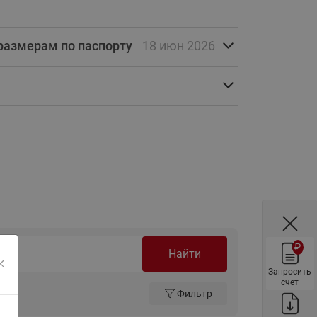
ы
Нержавеющие краны шаровые
запорные Ридан
размерам по паспорту
18 июн 2026
Затворы дисковые Ридан
Латунные обратные клапаны
Ридан
Чугунные обратные клапаны/
затворы Ридан
Нержавеющие обратные
клапаны Ридан
Фильтры сетчатые Ридан ФСФ
Балансировочные клапаны для
наружных систем
₽
Найти
Сильфонные компенсаторы
для наружных систем
Запросить
счет
Фильтры сетчатые Ридан ФСФ
Фильтр
для наружных систем