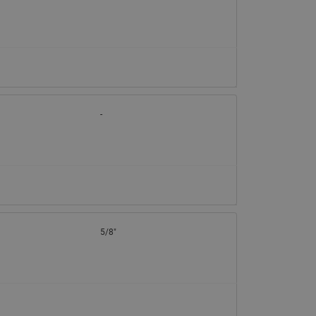
065B82xxR)
Латунные фильтры сетчатые
Ридан (код 065B82xxR)
Воздухоотводчики Airvent-R
Ридан (код 06582xxR)
-
5/8"