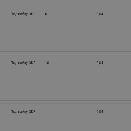
Под пайку ODF
6
0,04
Под пайку ODF
10
0,04
Под пайку ODF
-
0,04