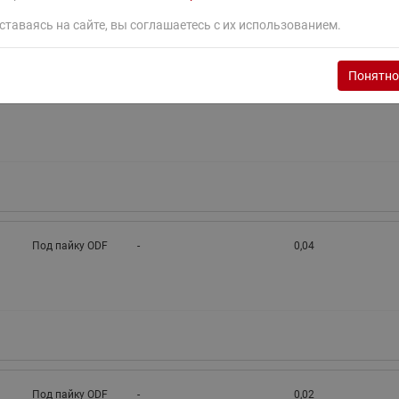
ставаясь на сайте, вы соглашаетесь с их использованием.
Тип
Присоединительные
Минимальный откр
е
присоединения
патрубки, мм
давления, бар
Понятно
Под пайку ODF
-
0,04
Под пайку ODF
-
0,04
Под пайку ODF
-
0,02