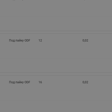
Под пайку ODF
12
0,02
Под пайку ODF
16
0,02