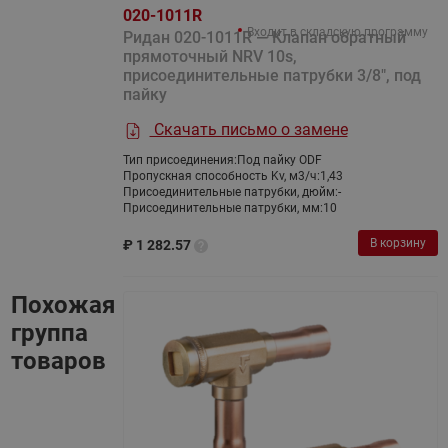
020-1011R
Входит в складскую программу
Ридан 020-1011R — Клапан обратный
прямоточный NRV 10s,
присоединительные патрубки 3/8", под
пайку
Скачать письмо о замене
Тип присоединения:
Под пайку ODF
Пропускная способность Kv, м3/ч:
1,43
Присоединительные патрубки, дюйм:
-
Присоединительные патрубки, мм:
10
В корзину
₽
1 282.57
Похожая
группа
товаров