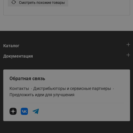
Смотреть похожие товары
Каталог
Документация
Тепловая автоматика
Холодильная техника
HeatPlatform (Тепловая платформа)
Обратная связь
Приводная техника
Полезные программы и инструменты
Контакты
Дистрибьюторы и сервисные партнеры
Промышленная автоматика
Условия поставки
Предложить идеи для улучшения
Теплый пол и снеготаяние
Политика по использованию ТЗ Ридан
Теплообменное оборудование
Насосное оборудование
Коттеджная автоматика