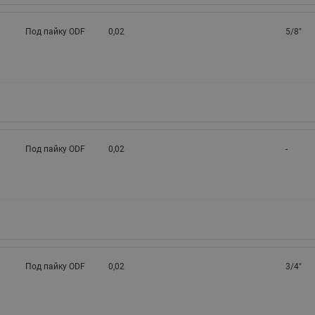
Под пайку ODF
0,02
5/8"
Под пайку ODF
0,02
-
Под пайку ODF
0,02
3/4"