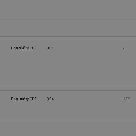
Под пайку ODF
0,04
-
Под пайку ODF
0,04
1/2"