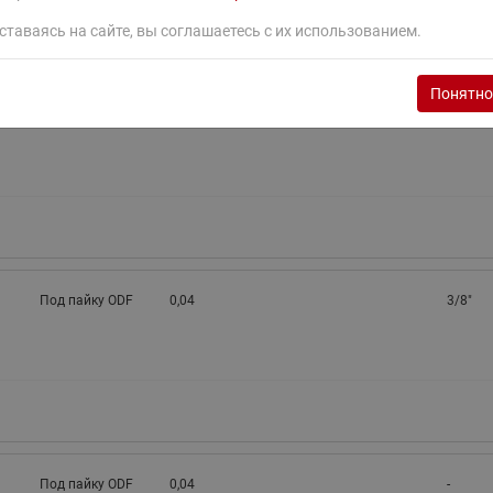
ставаясь на сайте, вы соглашаетесь с их использованием.
Понятно
Под пайку ODF
0,04
-
Под пайку ODF
0,04
3/8"
Под пайку ODF
0,04
-