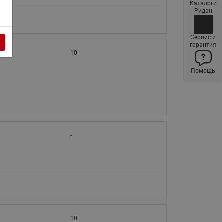
Каталоги
Латунные фильтры сетчатые
Ридан
Ридан (код 065B83xxR)
Нержавеющие фильтры
Сервис и
гарантия
сетчатые Ридан
10
Воздухоотводчики Airvent-R
Помощь
(Вентиляция) Ридан (код
06583xxR)
Компенсаторы осевые
сильфонные Ридан
Регуляторы давления Ридан
-
Клапаны редукционные Ридан
Гибкие вставки
Предохранительные клапаны
RSV
Латунные краны шаровые
запорные Ридан (код
10