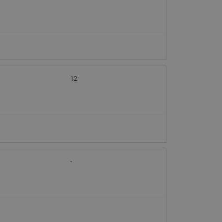
065B82xxR)
Латунные фильтры сетчатые
Ридан (код 065B82xxR)
Воздухоотводчики Airvent-R
Ридан (код 06582xxR)
12
-