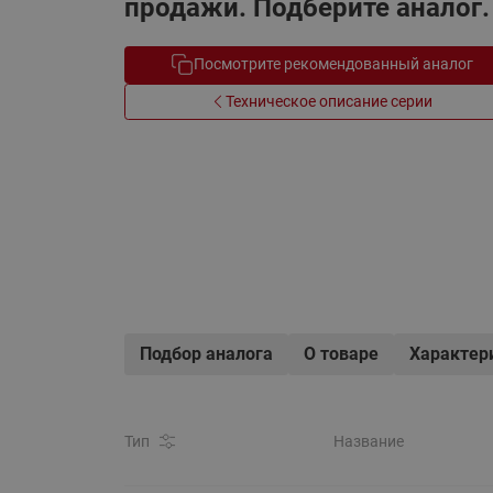
продажи. Подберите аналог.
Электрообогрев
Системы водоснабжения
Посмотрите рекомендованный аналог
Техническое описание серии
Подбор аналога
О товаре
Характер
Тип
Название