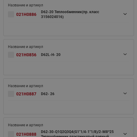
D62-20 Теплообменник(пр. класс
021H0886
3156024016)
021H0856
D62L-H- 20
021H0887
D62- 26
D62-30-Q1Q2Q3Q4(G1"1/4-1"1/8)/2-M8*25
021H0888
Теплообменник пластинчатый паяный