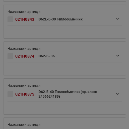
021H0843
D62L-E-30 Теплообменник
021H0874
D62-E- 36
D62-E-40 Теплообменник(пр. класс
021H0875
2456624189)