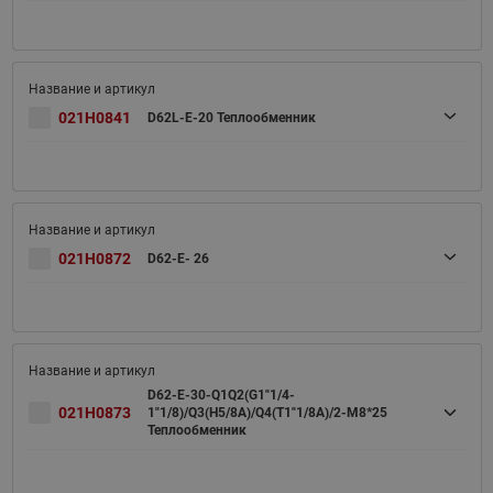
021H0841
D62L-E-20 Теплообменник
021H0872
D62-E- 26
D62-E-30-Q1Q2(G1"1/4-
021H0873
1"1/8)/Q3(H5/8A)/Q4(T1"1/8A)/2-M8*25
Теплообменник