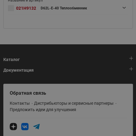
021H9132
D62L-E-40 Теплообменник
Каталог
Документация
Тепловая автоматика
Холодильная техника
HeatPlatform (Тепловая платформа)
Обратная связь
Приводная техника
Полезные программы и инструменты
Контакты
Дистрибьюторы и сервисные партнеры
Промышленная автоматика
Условия поставки
Предложить идеи для улучшения
Теплый пол и снеготаяние
Политика по использованию ТЗ Ридан
Теплообменное оборудование