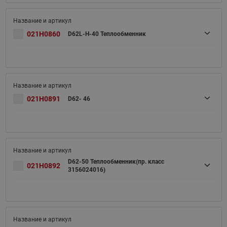
021H0860
D62L-H-40 Теплообменник
021H0891
D62- 46
D62-50 Теплообменник(пр. класс
021H0892
3156024016)