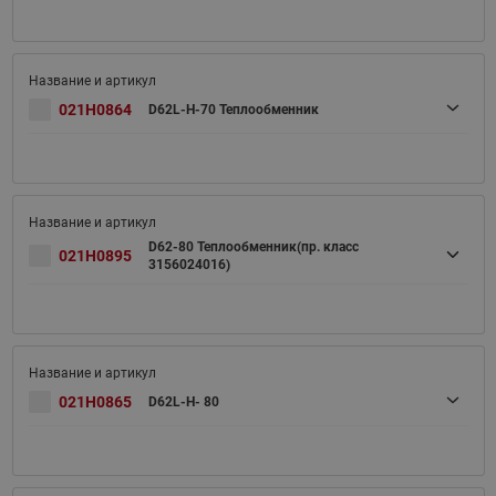
021H0864
D62L-H-70 Теплообменник
D62-80 Теплообменник(пр. класс
021H0895
3156024016)
021H0865
D62L-H- 80