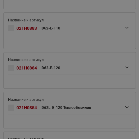
021H0883
D62-E-110
021H0884
D62-E-120
021H0854
D62L-E-120 Теплообменник