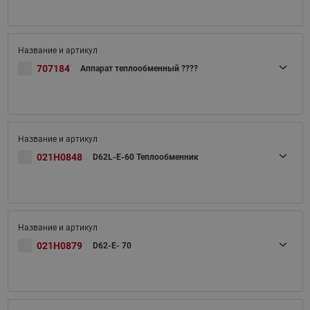
707184
Аппарат теплообменный ????
021H0848
D62L-E-60 Теплообменник
021H0879
D62-E- 70