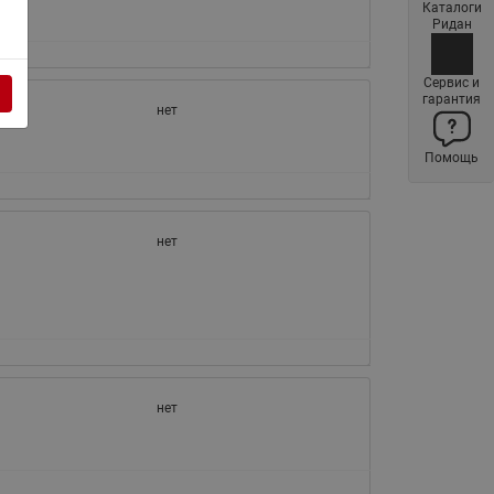
Каталоги
Латунные фильтры сетчатые
Ридан
Ридан (код 065B83xxR)
Нержавеющие фильтры
Сервис и
гарантия
сетчатые Ридан
нет
Воздухоотводчики Airvent-R
Помощь
(Вентиляция) Ридан (код
06583xxR)
Компенсаторы осевые
нет
сильфонные Ридан
Регуляторы давления Ридан
Клапаны редукционные Ридан
Гибкие вставки
Предохранительные клапаны
нет
RSV
Латунные краны шаровые
запорные Ридан (код