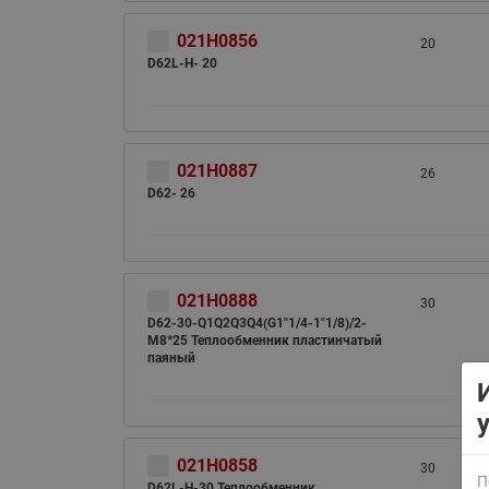
021H0856
20
D62L-H- 20
021H0887
26
D62- 26
ВСЯ ПРОДУКЦИЯ
021H0888
30
D62-30-Q1Q2Q3Q4(G1"1/4-1"1/8)/2-
M8*25 Теплообменник пластинчатый
паяный
021H0858
30
П
D62L-H-30 Теплообменник