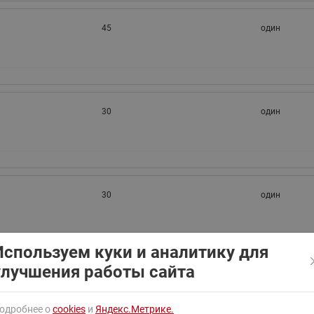
ходовыми клапанами
Преобразователь частот
Ридан RF-101
Узлы холодоснабжения с 3-
45
один
ходовыми клапанами
Узлы теплоснабжения с
комбинированным клапаном
AQT(F)-R
30
один
30
один
Используем куки и аналитику для
улучшения работы сайта
45
один
одробнее о
cookies
и
Яндекс.Метрике.