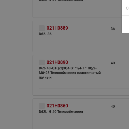
О
021H0889
36
D62- 36
021H0890
40
D62-40-Q1Q2Q3Q4(G1"1/4-1"1/8)/2-
M8*25 Теплообменник пластинчатый
паяный
021H0860
40
D62L-H-40 Теплообменник