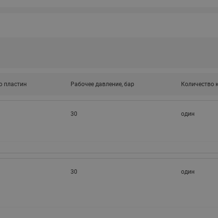
этажные для систем отоп
TDU-R Ридан
Показать все
Квартирные станции ШК
Ридан
Учёт тепловой энергии
Чиллеры (холодильн
Коллекторы
машины)
Квартирные приборы учёта
распределительные
Чиллеры с воздушным
о пластин
Рабочее давление, бар
Количество 
Распределители INDIV
Квартирные тепловые пу
охлаждением конденсато
MyFlat
Коммерческий (Общедомовой)
серии RCH
30
один
учет тепловой энергии
Показать все
Автоматизированная система
учета энергоресурсов
30
один
Узлы регулирования
Преобразователи час
приточных установок
Преобразователь частот
Ридан RF-51
Узлы теплоснабжения с 3-