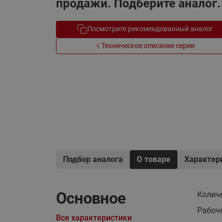
продажи. Подберите аналог.
Электрообогрев
Системы водоснабжения
Посмотрите рекомендованный аналог
Техническое описание серии
Подбор аналога
О товаре
Характер
Основное
Колич
Рабоче
Все характеристики