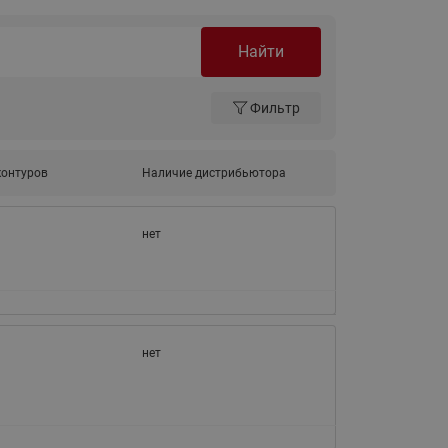
Ридан
ления
Найти
С
Фильтр
ые
Трубопроводная арматура
Стальные краны запорно-
регулирующие Ридан
контуров
Наличие дистрибьютора
нкты
ра
Стальные краны шаровые
запорные Ридан
нет
Привод электрический АМВ
для шаровых кранов RJIP
Premium (Премиум)
Показать все
Краны шаровые чугунные
нет
Ридан
тоты
Латунные краны шаровые
ы
запорные Ридан (код
065B83xxR)