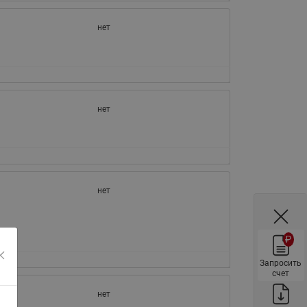
ы
Нержавеющие краны шаровые
нет
запорные Ридан
Затворы дисковые Ридан
Латунные обратные клапаны
Ридан
нет
Чугунные обратные клапаны/
затворы Ридан
Нержавеющие обратные
клапаны Ридан
Фильтры сетчатые Ридан ФСФ
нет
Балансировочные клапаны для
наружных систем
₽
Сильфонные компенсаторы
для наружных систем
Запросить
счет
Фильтры сетчатые Ридан ФСФ
нет
для наружных систем