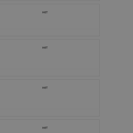
065B82xxR)
Латунные фильтры сетчатые
нет
Ридан (код 065B82xxR)
Воздухоотводчики Airvent-R
Ридан (код 06582xxR)
нет
нет
нет