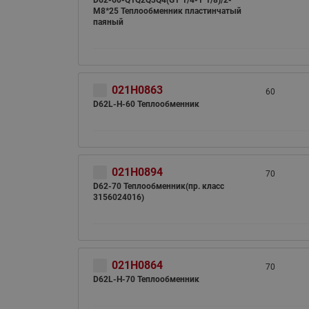
D62-60-Q1Q2Q3Q4(G1"1/4-1"1/8)/2-
M8*25 Теплообменник пластинчатый
паяный
021H0863
60
D62L-H-60 Теплообменник
021H0894
70
D62-70 Теплообменник(пр. класс
3156024016)
021H0864
70
D62L-H-70 Теплообменник