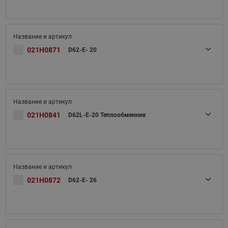
021H0871
D62-E- 20
021H0841
D62L-E-20 Теплообменник
021H0872
D62-E- 26