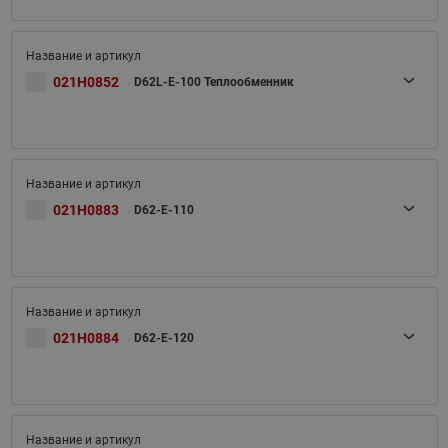
021H0852
D62L-E-100 Теплообменник
021H0883
D62-E-110
021H0884
D62-E-120