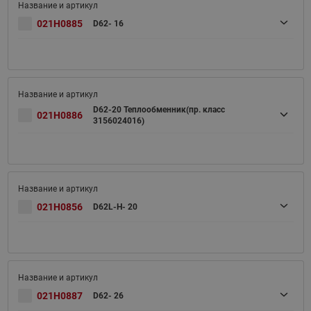
021H0885
D62- 16
D62-20 Теплообменник(пр. класс
021H0886
3156024016)
021H0856
D62L-H- 20
021H0887
D62- 26