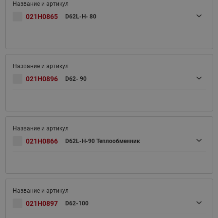
021H0865
D62L-H- 80
021H0896
D62- 90
021H0866
D62L-H-90 Теплообменник
021H0897
D62-100