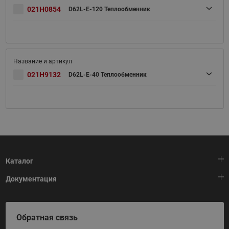
021H0854
D62L-E-120 Теплообменник
021H9132
D62L-E-40 Теплообменник
Каталог
Документация
Тепловая автоматика
Холодильная техника
HeatPlatform (Тепловая платформа)
Обратная связь
Приводная техника
Полезные программы и инструменты