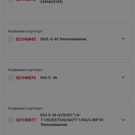
2456624189)
021H0845
D62L-E-40 Теплообменник
021H0876
D62-E- 46
D62-E-50-Q1Q2(G1"1/4-
021H0877
1"1/8)/Q3(T3/4)/Q4(T1"1/8A)/2-M8*25
Теплообменник