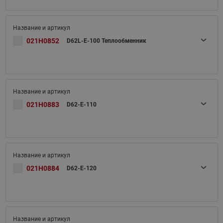
021H0852
D62L-E-100 Теплообменник
021H0883
D62-E-110
021H0884
D62-E-120