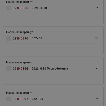
021H0865
D62L-H- 80
021H0896
D62- 90
021H0866
D62L-H-90 Теплообменник
021H0897
D62-100