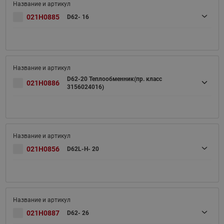
021H0885
D62- 16
D62-20 Теплообменник(пр. класс
021H0886
3156024016)
021H0856
D62L-H- 20
021H0887
D62- 26