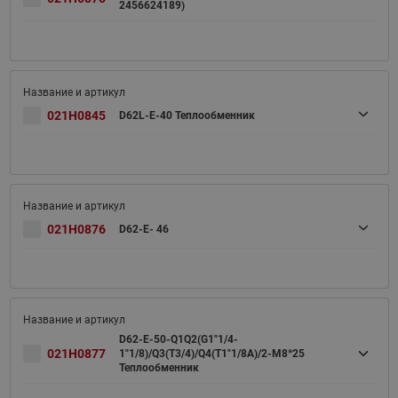
2456624189)
021H0845
D62L-E-40 Теплообменник
021H0876
D62-E- 46
D62-E-50-Q1Q2(G1"1/4-
021H0877
1"1/8)/Q3(T3/4)/Q4(T1"1/8A)/2-M8*25
Теплообменник