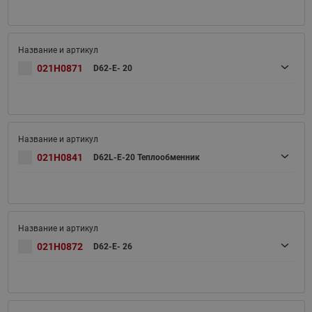
021H0871
D62-E- 20
021H0841
D62L-E-20 Теплообменник
021H0872
D62-E- 26