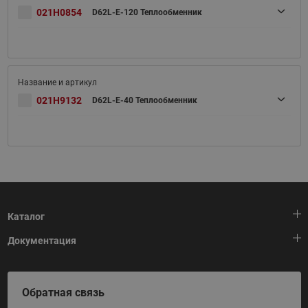
021H0854
D62L-E-120 Теплообменник
021H9132
D62L-E-40 Теплообменник
Каталог
Документация
Тепловая автоматика
Холодильная техника
HeatPlatform (Тепловая платформа)
Обратная связь
Приводная техника
Полезные программы и инструменты