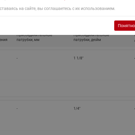
ставаясь на сайте, вы соглашаетесь с их использованием.
Понятно
Присоединительные
Присоединительные
ения
патрубки, мм
патрубки, дюйм
-
1 1/8"
-
1/4"