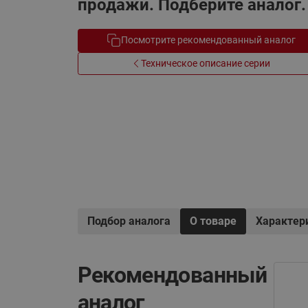
продажи. Подберите аналог.
Электрообогрев
Системы водоснабжения
Посмотрите рекомендованный аналог
Техническое описание серии
Подбор аналога
О товаре
Характер
Рекомендованный
аналог