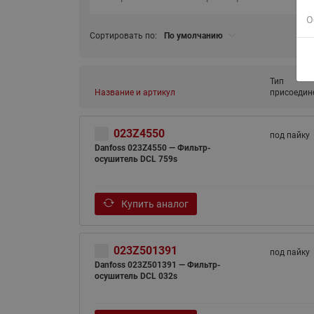
О
Сортировать по:
По умолчанию
Тип
Название и артикул
присоедин
023Z4550
под пайку
Danfoss 023Z4550 — Фильтр-
осушитель DCL 759s
Купить аналог
023Z501391
под пайку
Danfoss 023Z501391 — Фильтр-
осушитель DCL 032s