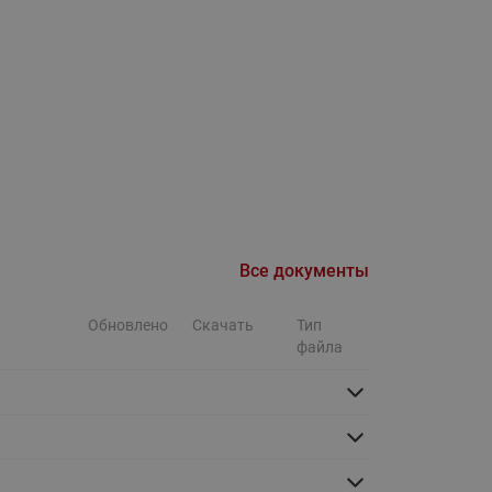
Ридан
ления
С
ые
Трубопроводная арматура
Стальные краны запорно-
регулирующие Ридан
нкты
ра
Стальные краны шаровые
запорные Ридан
Все документы
Привод электрический АМВ
для шаровых кранов RJIP
Обновлено
Скачать
Тип
Premium (Премиум)
файла
Показать все
Краны шаровые чугунные
Ридан
тоты
Латунные краны шаровые
ы
запорные Ридан (код
065B83xxR)