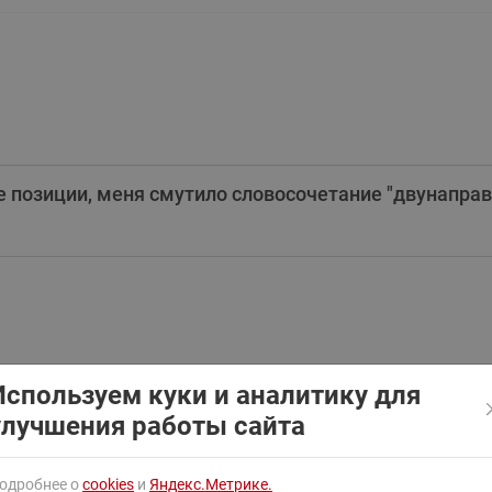
ходовыми клапанами
Преобразователь частот
Ридан RF-101
Узлы холодоснабжения с 3-
ходовыми клапанами
Узлы теплоснабжения с
комбинированным клапаном
AQT(F)-R
е позиции, меня смутило словосочетание "двунапра
Используем куки и аналитику для
улучшения работы сайта
одробнее о
cookies
и
Яндекс.Метрике.