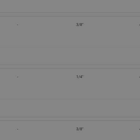
-
3/8"
-
1/4"
-
3/8"