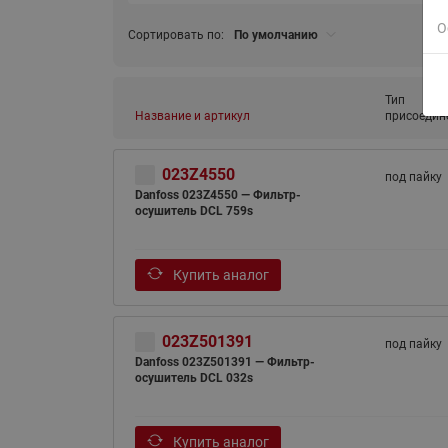
О
Сортировать по:
По умолчанию
Тип
Название и артикул
присоедин
023Z4550
под пайку
Danfoss 023Z4550 — Фильтр-
осушитель DCL 759s
Купить аналог
023Z501391
под пайку
Danfoss 023Z501391 — Фильтр-
осушитель DCL 032s
Купить аналог