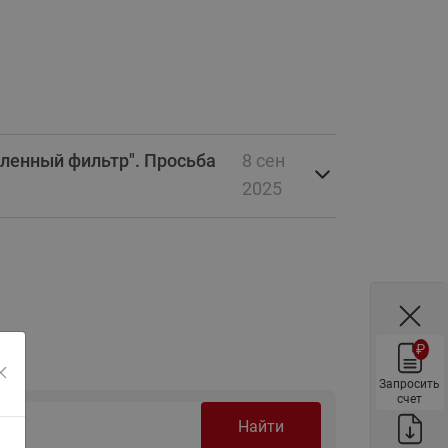
ы
Нержавеющие краны шаровые
запорные Ридан
Затворы дисковые Ридан
Латунные обратные клапаны
Ридан
вленный фильтр". Просьба
8 сен
Чугунные обратные клапаны/
затворы Ридан
2025
Нержавеющие обратные
клапаны Ридан
Фильтры сетчатые Ридан ФСФ
Балансировочные клапаны для
наружных систем
₽
Сильфонные компенсаторы
для наружных систем
Запросить
счет
Фильтры сетчатые Ридан ФСФ
Найти
для наружных систем