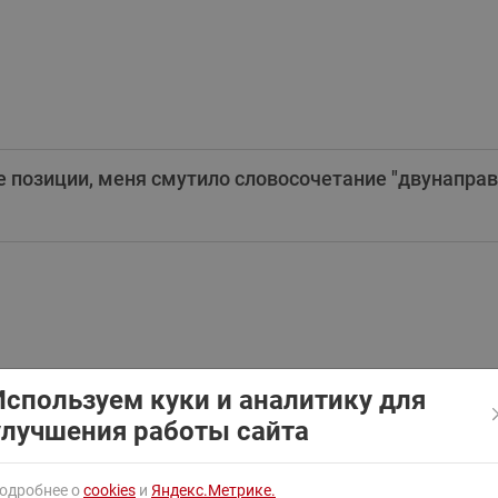
ходовыми клапанами
Преобразователь частот
Ридан RF-101
Узлы холодоснабжения с 3-
ходовыми клапанами
Узлы теплоснабжения с
комбинированным клапаном
AQT(F)-R
е позиции, меня смутило словосочетание "двунапра
Используем куки и аналитику для
улучшения работы сайта
одробнее о
cookies
и
Яндекс.Метрике.