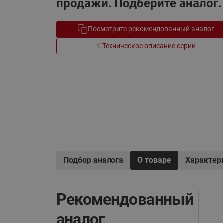
продажи. Подберите аналог.
Электрообогрев
Системы водоснабжения
Посмотрите рекомендованный аналог
Техническое описание серии
Подбор аналога
О товаре
Характер
Рекомендованный
аналог