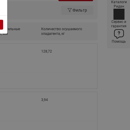
Каталоги
Латунные фильтры сетчатые
Ридан
Фильтр
Ридан (код 065B83xxR)
Нержавеющие фильтры
Сервис и
гарантия
сетчатые Ридан
инительные
Количество осушаемого
и, мм
хладагента, кг
Воздухоотводчики Airvent-R
Помощь
(Вентиляция) Ридан (код
06583xxR)
128,72
Компенсаторы осевые
сильфонные Ридан
Регуляторы давления Ридан
Клапаны редукционные Ридан
Гибкие вставки
3,94
Предохранительные клапаны
RSV
Латунные краны шаровые
запорные Ридан (код