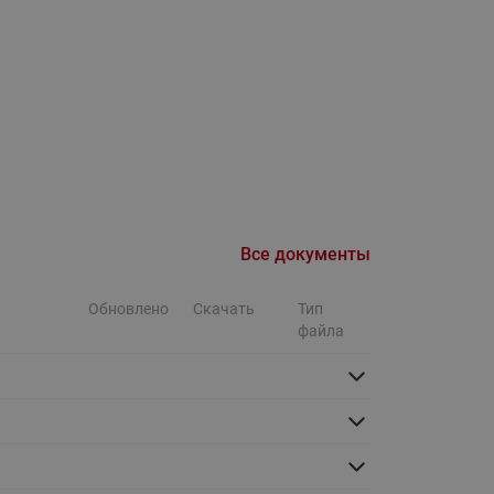
Ридан
ления
С
ые
Трубопроводная арматура
Стальные краны запорно-
регулирующие Ридан
нкты
ра
Стальные краны шаровые
запорные Ридан
Все документы
Привод электрический АМВ
для шаровых кранов RJIP
Обновлено
Скачать
Тип
Premium (Премиум)
файла
Показать все
Краны шаровые чугунные
Ридан
тоты
Латунные краны шаровые
ы
запорные Ридан (код
065B83xxR)