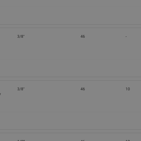
3/8"
46
-
3/8"
46
10
у