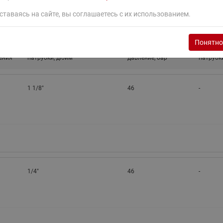
ставаясь на сайте, вы соглашаетесь с их использованием.
Понятно
Присоединительные
Макс. раб.
Присоед
ения
патрубки, дюйм
давление, бар
патрубк
1 1/8"
46
-
1/4"
46
-