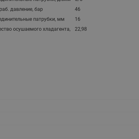
этажные для систем отоп
раб. давление, бар
46
TDU-R Ридан
единительные патрубки, мм
16
Показать все
Квартирные станции ШК
ство осушаемого хладагента,
22,98
Ридан
Учёт тепловой энергии
Чиллеры (холодильн
Коллекторы
машины)
Квартирные приборы учёта
распределительные
Чиллеры с воздушным
Распределители INDIV
Квартирные тепловые пу
охлаждением конденсато
MyFlat
Коммерческий (Общедомовой)
серии RCH
учет тепловой энергии
Показать все
Автоматизированная система
учета энергоресурсов
Узлы регулирования
Преобразователи час
приточных установок
Преобразователь частот
Ридан RF-51
Узлы теплоснабжения с 3-