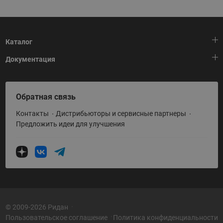
Каталог
Документация
Тепловая автоматика
Холодильная техника
HeatPlatform (Тепловая платформа)
Обратная связь
Приводная техника
Полезные программы и инструменты
Контакты
Дистрибьюторы и сервисные партнеры
Промышленная автоматика
Условия поставки
Предложить идеи для улучшения
Теплый пол и снеготаяние
Политика по использованию ТЗ Ридан
Теплообменное оборудование
Насосное оборудование
Коттеджная автоматика
Системы водоснабжения
© 2009-2026 Ридан
Пользовательское соглашение
Политика конфиденциальности