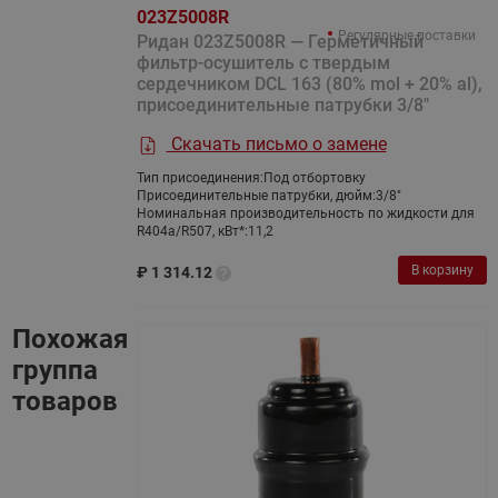
023Z5008R
Регулярные поставки
Ридан 023Z5008R — Герметичный
фильтр-осушитель с твердым
сердечником DCL 163 (80% mol + 20% al),
присоединительные патрубки 3/8"
Скачать письмо о замене
Тип присоединения:
Под отбортовку
Присоединительные патрубки, дюйм:
3/8"
Номинальная производительность по жидкости для
R404a/R507, кВт*:
11,2
В корзину
₽
1 314.12
Похожая
группа
товаров