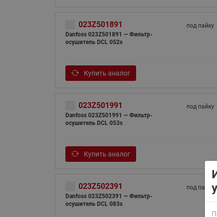
023Z501891
под пайку
Danfoss 023Z501891 — Фильтр-
осушитель DCL 052s
Купить аналог
ВСЯ ПРОДУКЦИЯ
023Z501991
под пайку
Danfoss 023Z501991 — Фильтр-
осушитель DCL 053s
Купить аналог
023Z502391
под пайку
Danfoss 023Z502391 — Фильтр-
осушитель DCL 083s
П