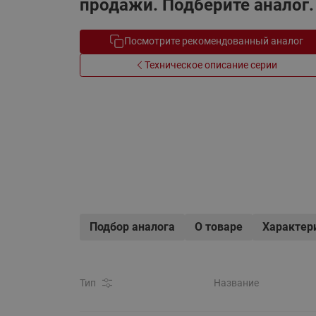
продажи. Подберите аналог.
Электрообогрев
Системы водоснабжения
Посмотрите рекомендованный аналог
Техническое описание серии
Подбор аналога
О товаре
Характер
Тип
Название