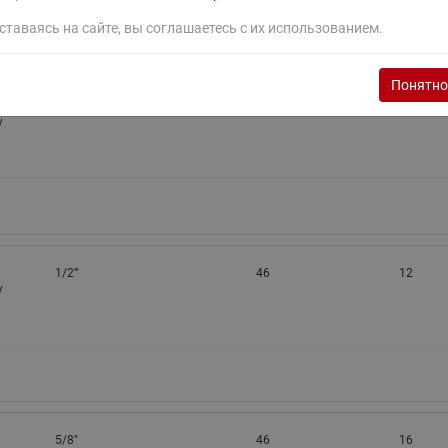
ставаясь на сайте, вы соглашаетесь с их использованием.
Понятно
3/8"
46
10
у
1/2'"
46
12
у
5/8"
46
16