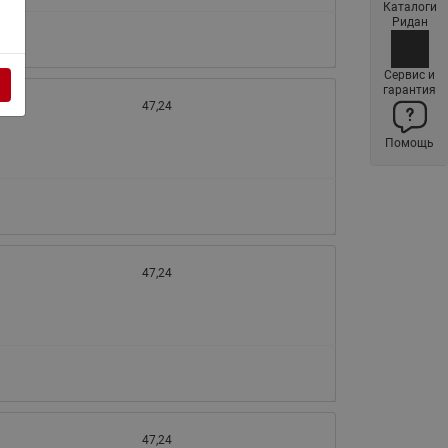
Каталоги
Латунные фильтры сетчатые
Ридан
Ридан (код 065B83xxR)
Нержавеющие фильтры
Сервис и
гарантия
сетчатые Ридан
47,24
Воздухоотводчики Airvent-R
Помощь
(Вентиляция) Ридан (код
06583xxR)
Компенсаторы осевые
сильфонные Ридан
Регуляторы давления Ридан
47,24
Клапаны редукционные Ридан
Гибкие вставки
Предохранительные клапаны
RSV
Латунные краны шаровые
запорные Ридан (код
47,24