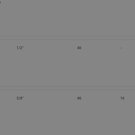
у
1/2"
46
-
5/8"
46
16