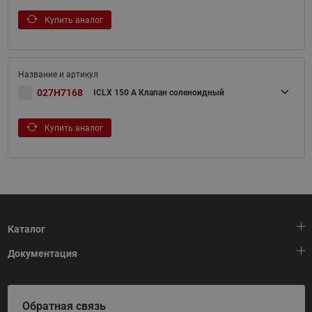
Купить аналог
027H7168
ICLX 150 A Клапан соленоидный
Купить аналог
Каталог
Документация
Тепловая автоматика
Холодильная техника
HeatPlatform (Тепловая платформа)
Обратная связь
Приводная техника
Полезные программы и инструменты