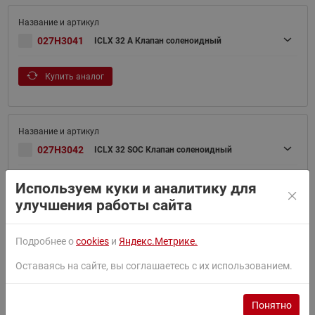
027H3041
ICLX 32 A Клапан соленоидный
Купить аналог
027H3042
ICLX 32 SOC Клапан соленоидный
Используем куки и аналитику для
Купить аналог
улучшения работы сайта
Подробнее о
cookies
и
Яндекс.Метрике.
027H4040
ICLX 40 (D 40) Клапан соленоидный
Оставаясь на сайте, вы соглашаетесь с их использованием.
Купить аналог
Понятно