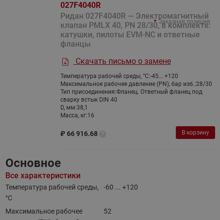
027F4040R
Ридан 027F4040R — Электромагнитный
Заказная позиция
клапан PMLX 40, PN 28/30, в комплекте:
катушки, пилоты EVM-NC и ответные
фланцы
Скачать письмо о замене
Температура рабочей среды, °С:
-45... +120
Максимальное рабочее давление (PN), бар изб.:
28/30
Тип присоединения:
Фланец. Ответный фланец под
сварку встык DIN 40
D, мм:
38,1
Масса, кг:
16
В корзину
₽
66 916.68
Основное
Все характеристики
Температура рабочей среды,
-60 ... +120
°С
Максимальное рабочее
52