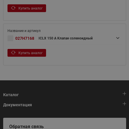
Купить аналог
027H7168
ICLX 150 A Клапан соленоидный
Купить аналог
Каталог
Документация
Тепловая автоматика
Холодильная техника
HeatPlatform (Тепловая платформа)
Обратная связь
Приводная техника
Полезные программы и инструменты