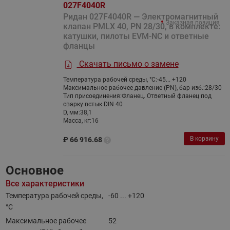
027F4040R
Ридан 027F4040R — Электромагнитный
Заказная позиция
клапан PMLX 40, PN 28/30, в комплекте:
катушки, пилоты EVM-NC и ответные
фланцы
Скачать письмо о замене
Температура рабочей среды, °С:
-45... +120
Максимальное рабочее давление (PN), бар изб.:
28/30
Тип присоединения:
Фланец. Ответный фланец под
сварку встык DIN 40
D, мм:
38,1
Масса, кг:
16
В корзину
₽
66 916.68
Основное
Все характеристики
Температура рабочей среды,
-60 ... +120
°С
Максимальное рабочее
52