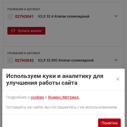
027H3041
ICLX 32 A Клапан соленоидный
Купить аналог
027H3042
ICLX 32 SOC Клапан соленоидный
Используем куки и аналитику для
Купить аналог
улучшения работы сайта
Подробнее о
cookies
и
Яндекс.Метрике.
027H4040
ICLX 40 (D 40) Клапан соленоидный
Оставаясь на сайте, вы соглашаетесь с их использованием.
Купить аналог
Понятно