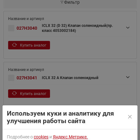
Фильтр
ICLX 32 (D 32) Клапан соленоидный(пр.
027H3040
класс 4053002184)
Купить аналог
027H3041
ICLX 32 A Клапан соленоидный
Купить аналог
Используем куки и аналитику для
улучшения работы сайта
027H3042
ICLX 32 SOC Клапан соленоидный
Подробнее о
cookies
и
Яндекс.Метрике.