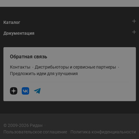
Каталог
Документация
Тепловая автоматика
Холодильная техника
HeatPlatform (Тепловая платформа)
Обратная связь
Приводная техника
Полезные программы и инструменты
Контакты
Дистрибьюторы и сервисные партнеры
Промышленная автоматика
Условия поставки
Предложить идеи для улучшения
Теплый пол и снеготаяние
Политика по использованию ТЗ Ридан
Теплообменное оборудование
Насосное оборудование
Коттеджная автоматика
Системы водоснабжения
© 2009-2026 Ридан
Пользовательское соглашение
Политика конфиденциальности