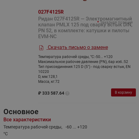
027F4125R
Ридан 027F4125R — Электромагнитный
Заказная позиция
клапан PMLX 125 под сварку встык DIN,
PN 52, в комплекте: катушки и пилоты
EVM-NC
Скачать письмо о замене
Температура рабочей среды, °С:
-50... +120
Максимальное рабочее давление (PN), бар изб.:
52
Тип присоединения:
125 D (5") - под сварку встык, EN
10220
D, мм:
128,1
Масса, кг:
72
В корзину
₽
333 587.64
Основное
Все характеристики
Температура рабочей среды,
-60 ... +120
°С