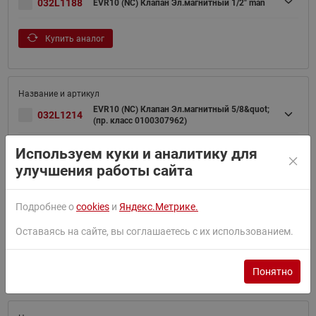
032L1188
EVR10 (NC) Клапан Эл.магнитный 1/2" man
Купить аналог
EVR10 (NC) Клапан Эл.магнитный 5/8&quot;
032L1214
(пр. класс 0100307962)
Используем куки и аналитику для
Купить аналог
улучшения работы сайта
Подробнее о
cookies
и
Яндекс.Метрике.
032L7149
EVR10 (NC) Клапан Эл.магнитный 5/8" man
Оставаясь на сайте, вы соглашаетесь с их использованием.
Купить аналог
Понятно