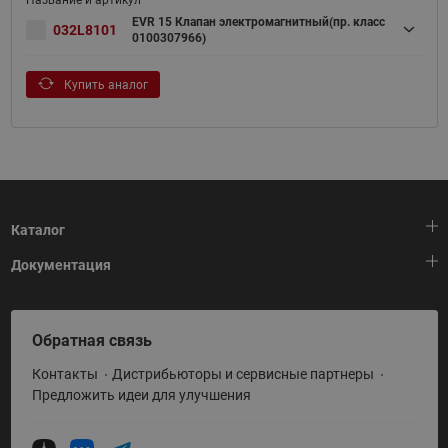
EVR 15 Клапан электромагнитный(пр. класс
032L8101
0100307966)
Купить аналог
Каталог
Документация
Тепловая автоматика
Холодильная техника
HeatPlatform (Тепловая платформа)
Обратная связь
Приводная техника
Полезные программы и инструменты
Контакты
Дистрибьюторы и сервисные партнеры
Промышленная автоматика
Условия поставки
Предложить идеи для улучшения
Теплый пол и снеготаяние
Политика по использованию ТЗ Ридан
Теплообменное оборудование