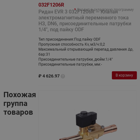
032F1206R
Входит в складскую программу
Ридан EVR 3 032F1206R — Клапан
электромагнитный переменного тока
НЗ, DN6, присоединительные патрубки
1/4", под пайку ODF
Тип присоединения:
Под пайку ODF
Пропускная способность Kv, м3/ч:
0,2
Максимальный открывающий перепад давления ∆p,
бар:
31
Присоединительные патрубки, дюйм:
1/4"
Присоединительные патрубки, мм:
-
В корзину
₽
4 626.97
Похожая
группа
товаров